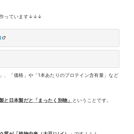
作っています↓↓↓
索
」、「価格」や「1本あたりのプロテイン含有量」など
製と日本製だと「まったく別物」
ということです。
ク質が「植物由来（大豆/ソイ）」
です↓↓↓