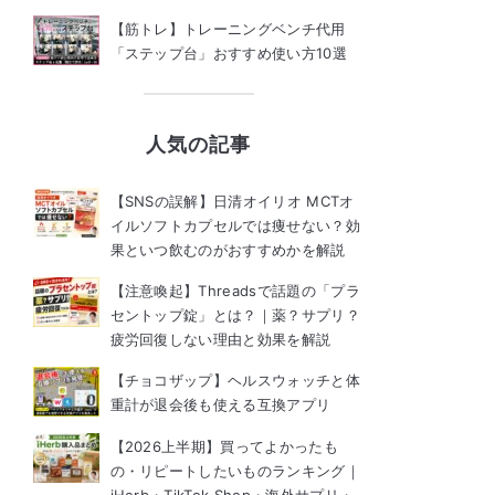
【筋トレ】トレーニングベンチ代用
「ステップ台」おすすめ使い方10選
人気の記事
【SNSの誤解】日清オイリオ MCTオ
イルソフトカプセルでは痩せない？効
果といつ飲むのがおすすめかを解説
【注意喚起】Threadsで話題の「プラ
セントップ錠」とは？｜薬？サプリ？
疲労回復しない理由と効果を解説
【チョコザップ】ヘルスウォッチと体
重計が退会後も使える互換アプリ
【2026上半期】買ってよかったも
の・リピートしたいものランキング｜