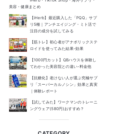
iHerb・TikTok Shop・海外サプリ・
美容・健康まとめ
【iHerb】最近購入した「PQQ」サプ
リ5種｜アンチエイジング・ミト活で
注目の成分を試してみる
【筋トレ】初心者がアナボリックステ
ロイドを使ってみた結果-効果
【1000円カット】QBハウスを体験し
てわかった美容院との違い-料金他
【抗糖化】老けない人が選ぶ究極サプ
リ「スーパーカルノシン」効果と真実
｜体験レポート
【試してみた】ワークマンのトレーニ
ングウェア(580円)おすすめ？
CATEGORY