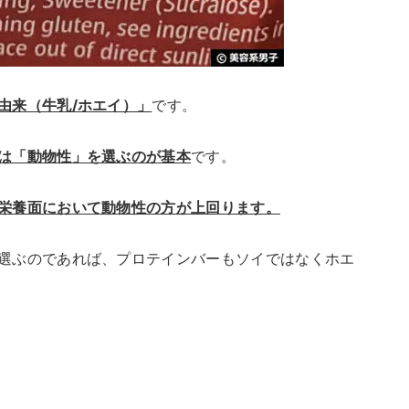
由来（牛乳/ホエイ）」
です。
は「動物性」を選ぶのが基本
です。
栄養面において動物性の方が上回ります。
選ぶのであれば、プロテインバーもソイではなくホエ