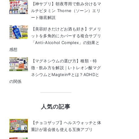
【神サプリ】朝夜専用で飲み分けるマ
ルチビタミン Thorne（ソーン）エリ
ート徹底解説
【美容好きだけどお酒も好き】デメリ
ットを多角的にカバーする複合サプリ
「Anti-Alcohol Complex」の効果と
感想
【マグネシウムの選び方】種類・特
徴・飲み方を解説｜L-トレオン酸マグ
ネシウムとMagtein®とは？ADHDと
の関係
人気の記事
【チョコザップ】ヘルスウォッチと体
重計が退会後も使える互換アプリ