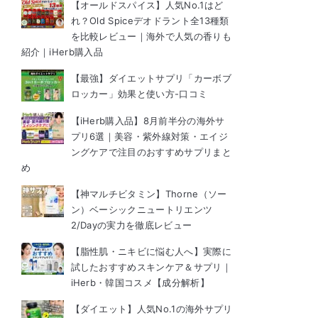
【オールドスパイス】人気No.1はど
れ？Old Spiceデオドラント全13種類
を比較レビュー｜海外で人気の香りも
紹介｜iHerb購入品
【最強】ダイエットサプリ「カーボブ
ロッカー」効果と使い方-口コミ
【iHerb購入品】8月前半分の海外サ
プリ6選｜美容・紫外線対策・エイジ
ングケアで注目のおすすめサプリまと
め
【神マルチビタミン】Thorne（ソー
ン）ベーシックニュートリエンツ
2/Dayの実力を徹底レビュー
【脂性肌・ニキビに悩む人へ】実際に
試したおすすめスキンケア＆サプリ｜
iHerb・韓国コスメ【成分解析】
【ダイエット】人気No.1の海外サプリ