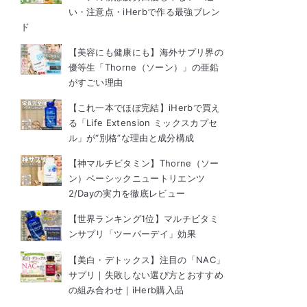
い・注意点・iHerbで作る最強ブレン
ド
【美容にも健康にも】海外サプリ界の
優等生「Thorne（ソーン）」の亜鉛
がすごい理由
【これ一本でほぼ完結】iHerbで買え
る「Life Extension ミックスカプセ
ル」が“別格”な理由と成分構成
【神マルチビタミン】Thorne（ソー
ン）ベーシックニュートリエンツ
2/Dayの実力を徹底レビュー
【世界ランキング1位】マルチビタミ
ンサプリ「ツーパーデイ」効果
【美白・デトックス】注目の「NAC」
サプリ｜失敗しない選び方とおすすめ
の組み合わせ｜iHerb購入品