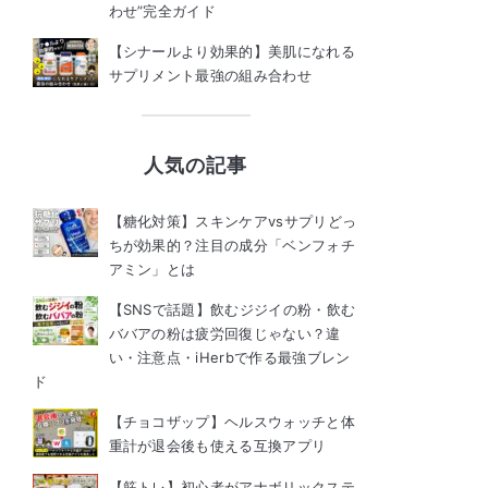
わせ”完全ガイド
【シナールより効果的】美肌になれる
サプリメント最強の組み合わせ
人気の記事
【糖化対策】スキンケアvsサプリどっ
ちが効果的？注目の成分「ベンフォチ
アミン」とは
【SNSで話題】飲むジジイの粉・飲む
ババアの粉は疲労回復じゃない？違
い・注意点・iHerbで作る最強ブレン
ド
【チョコザップ】ヘルスウォッチと体
重計が退会後も使える互換アプリ
【筋トレ】初心者がアナボリックステ