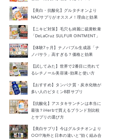
【美白・抗酸化】グルタチオンより
NACサプリがオススメ！理由と効果
【ニキビ対策】毛穴も綺麗に硫黄軟膏
「DeLaCruz SULFUR OINTMENT」
【体験7ヶ月】ナノバブル生成器「ナ
ノバサラ」高すぎる？価格と効果
【試してみた】世界で2番目に売れて
るレチノール美容液-効果と使い方
【おすすめ】タンパク質・炭水化物が
多い人のビタミンB群サプリ
【抗酸化】アスタキサンチンは本当に
最強？iHerbで買えるブランド別比較
とサプリの選び方
【美白サプリ】今はグルタチオンより
○○!?海外と日本の違いと“効く組み合