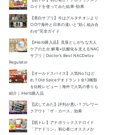
ロイドを使ってみた結果-効果
【美白サプリ】今はグルタチオンより
○○!?海外と日本の違いと“効く組み合
わせ”完全ガイド
【iHerb購入品】見落としがちな大人
ケアの土台 解毒×抗酸化を支えるNAC
サプリ｜Doctor’s Best NACDetox
Regulator
【オールドスパイス】人気No.1はど
れ？Old Spiceデオドラント全13種類
を比較レビュー｜海外で人気の香りも
紹介｜iHerb購入品
【試してみた】評判が悪い？プレワー
クアウト「ザ・カース」効果
【筋トレ】アナボリックステロイド
「アナドリン」初心者にオススメか