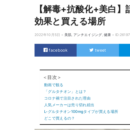
【解毒+抗酸化+美白】
効果と買える場所
2022年10月5日
美肌
,
アンチエイジング
,
健康
ID:2619
facebook
tweet
＜目次＞
動画で観る
「グルタチオン」とは？
コロナ禍で注目された理由
人気メーカーは売り切れ続出
L-グルタチオン100mgタイプが買える場所
どこで買えるの？