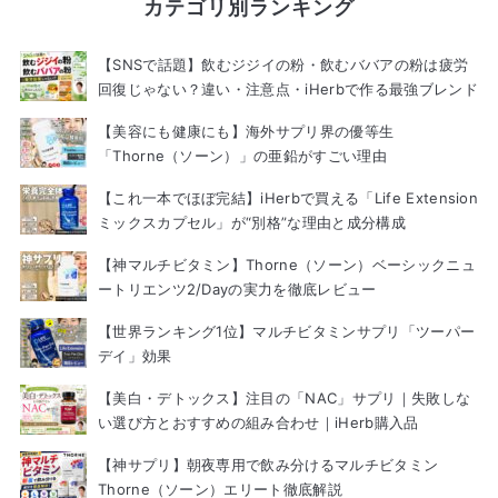
カテゴリ別ランキング
【SNSで話題】飲むジジイの粉・飲むババアの粉は疲労
回復じゃない？違い・注意点・iHerbで作る最強ブレンド
【美容にも健康にも】海外サプリ界の優等生
「Thorne（ソーン）」の亜鉛がすごい理由
【これ一本でほぼ完結】iHerbで買える「Life Extension
ミックスカプセル」が“別格”な理由と成分構成
【神マルチビタミン】Thorne（ソーン）ベーシックニュ
ートリエンツ2/Dayの実力を徹底レビュー
【世界ランキング1位】マルチビタミンサプリ「ツーパー
デイ」効果
【美白・デトックス】注目の「NAC」サプリ｜失敗しな
い選び方とおすすめの組み合わせ｜iHerb購入品
【神サプリ】朝夜専用で飲み分けるマルチビタミン
Thorne（ソーン）エリート徹底解説