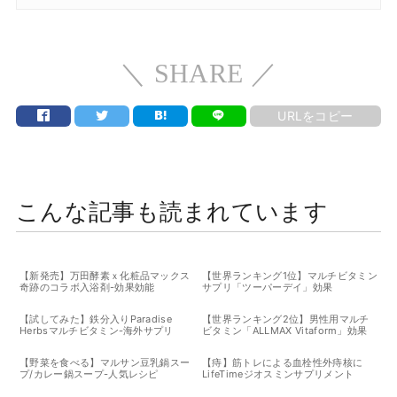
＼ SHARE ／
URLをコピー
こんな記事も読まれています
【新発売】万田酵素ｘ化粧品マックス
【世界ランキング1位】マルチビタミン
奇跡のコラボ入浴剤-効果効能
サプリ「ツーパーデイ」効果
【試してみた】鉄分入りParadise
【世界ランキング2位】男性用マルチ
Herbsマルチビタミン-海外サプリ
ビタミン「ALLMAX Vitaform」効果
【野菜を食べる】マルサン豆乳鍋スー
【痔】筋トレによる血栓性外痔核に
プ/カレー鍋スープ-人気レシピ
LifeTimeジオスミンサプリメント