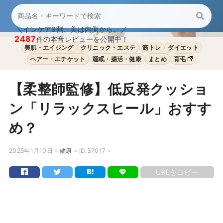
＼インケア9割、美は内側から。／
2487
件の本音レビューを公開中！
美肌・エイジング
クリニック・エステ
筋トレ
ダイエット
ヘアー・エチケット
睡眠・腸活・健康
まとめ
育毛
【柔整師監修】低反発クッショ
ン「リラックスヒール」おすす
め？
2025年1月10日
健康
ID:37017
URLをコピー