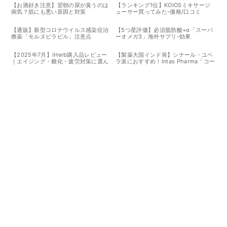
【お酒好き注意】翌朝の尿が臭うのは
【ランキング1位】KOIOSミキサージ
病気？肌にも悪い原因と対策
ューサー買ってみた-価格/口コミ
【通販】新型コロナウイルス感染症治
【5つ星評価】必須脂肪酸+α「スーパ
療薬「モルヌピラビル」注意点
ーオメガ3」海外サプリ-効果
【2025年7月】iHerb購入品レビュー
【製薬大国インド発】シナール・ユベ
｜エイジング・糖化・疲労対策に選ん
ラ派におすすめ！Intas Pharma「コー
だサプリたち
ラス」マルチビタミンの効果と価格