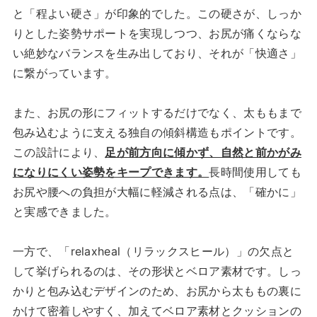
と「程よい硬さ」が印象的でした。この硬さが、しっか
りとした姿勢サポートを実現しつつ、お尻が痛くならな
い絶妙なバランスを生み出しており、それが「快適さ」
に繋がっています。
また、お尻の形にフィットするだけでなく、太ももまで
包み込むように支える独自の傾斜構造もポイントです。
この設計により、
足が前方向に傾かず、自然と前かがみ
になりにくい姿勢をキープできます。
長時間使用しても
お尻や腰への負担が大幅に軽減される点は、「確かに」
と実感できました。
一方で、「relaxheal（リラックスヒール）」の欠点と
して挙げられるのは、その形状とベロア素材です。しっ
かりと包み込むデザインのため、お尻から太ももの裏に
かけて密着しやすく、加えてベロア素材とクッションの