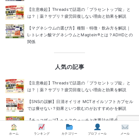
【注意喚起】Threadsで話題の「プラセントップ錠」と
は？｜薬？サプリ？疲労回復しない理由と効果を解説
【マグネシウムの選び方】種類・特徴・飲み方を解説｜
L-トレオン酸マグネシウムとMagtein®とは？ADHDとの
関係
人気の記事
【注意喚起】Threadsで話題の「プラセントップ錠」と
は？｜薬？サプリ？疲労回復しない理由と効果を解説
【SNSの誤解】日清オイリオ MCTオイルソフトカプセル
では痩せない？効果といつ飲むのがおすすめかを解説
【チョコザップ】ヘルスウォッチと体重計が退会後も使
える互換アプリ
ホーム
ランキング
カテゴリー
プロフィール
メール
【2026上半期】買ってよかったもの・リピートしたいも