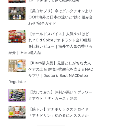
ロイドを使ってみた結果-効果
【美白サプリ】今はグルタチオンより
○○!?海外と日本の違いと“効く組み合
わせ”完全ガイド
【オールドスパイス】人気No.1はど
れ？Old Spiceデオドラント全13種類
を比較レビュー｜海外で人気の香りも
紹介｜iHerb購入品
【iHerb購入品】見落としがちな大人
ケアの土台 解毒×抗酸化を支えるNAC
サプリ｜Doctor’s Best NACDetox
Regulator
【試してみた】評判が悪い？プレワー
クアウト「ザ・カース」効果
【筋トレ】アナボリックステロイド
「アナドリン」初心者にオススメか