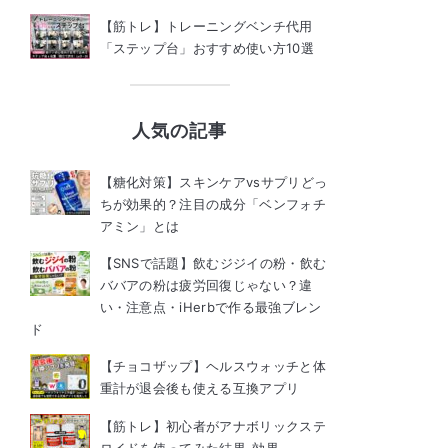
【筋トレ】トレーニングベンチ代用
「ステップ台」おすすめ使い方10選
人気の記事
【糖化対策】スキンケアvsサプリどっ
ちが効果的？注目の成分「ベンフォチ
アミン」とは
【SNSで話題】飲むジジイの粉・飲む
ババアの粉は疲労回復じゃない？違
い・注意点・iHerbで作る最強ブレン
ド
【チョコザップ】ヘルスウォッチと体
重計が退会後も使える互換アプリ
【筋トレ】初心者がアナボリックステ