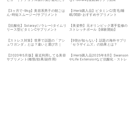
プリとフードたち
【3ヶ月で-9kg】美容系男子の朝ごは
【iHerb購入品】ビタミンC/育毛/睡
ん-時短スムージー/サプリメント
眠/関節-おすすめサプリメント
【抗酸化】Solaray(ソラレー)タイムリ
【美姿勢】元オリンピック選手監修の
リース型ビタミンCサプリメント
ストレッチポール【体験開始】
【ストレス対策】世界で話題の「アシ
【9割が知らない】話題の海外サプリ
ュワガンダ」とは？違いと選び方｜
「セラザイムズ」の効果とは？
KSM-66・Sensoril・他
【2020年5月版】最近利用してる美容
【iHerb購入品2025年8月】Swanson
サプリメント(種類/効果/副作用)
やLife Extensionなど抗酸化・ストレ
スケア系サプリ追加レビュー