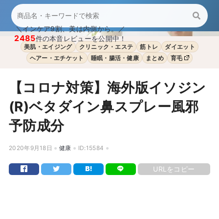
＼インケア9割、美は内側から。／
2485
件の本音レビューを公開中！
美肌・エイジング
クリニック・エステ
筋トレ
ダイエット
ヘアー・エチケット
睡眠・腸活・健康
まとめ
育毛
【コロナ対策】海外版イソジン
(R)ベタダイン鼻スプレー風邪
予防成分
2020年9月18日
健康
ID:15584
URLをコピー