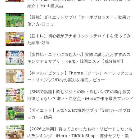
紹介｜iHerb購入品
【最強】ダイエットサプリ「カーボブロッカー」効果と
使い方-口コミ
【筋トレ】初心者がアナボリックステロイドを使ってみ
た結果-効果
【脂性肌・ニキビに悩む人へ】実際に試したおすすめス
キンケア＆サプリ｜iHerb・韓国コスメ【成分解析】
【神マルチビタミン】Thorne（ソーン）ベーシックニュ
ートリエンツ2/Dayの実力を徹底レビュー
【SNSで話題】飲むジジイの粉・飲むババアの粉は疲労
回復じゃない？違い・注意点・iHerbで作る最強ブレンド
【ダイエット】人気No.1の海外サプリ「3in1カーボブロ
ッカー」効果
【2026上半期】買ってよかったもの・リピートしたいも
のランキング｜iHerb・TikTok Shop・海外サプリ・美