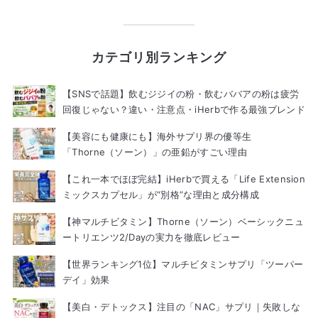
カテゴリ別ランキング
【SNSで話題】飲むジジイの粉・飲むババアの粉は疲労
回復じゃない？違い・注意点・iHerbで作る最強ブレンド
【美容にも健康にも】海外サプリ界の優等生
「Thorne（ソーン）」の亜鉛がすごい理由
【これ一本でほぼ完結】iHerbで買える「Life Extension
ミックスカプセル」が“別格”な理由と成分構成
【神マルチビタミン】Thorne（ソーン）ベーシックニュ
ートリエンツ2/Dayの実力を徹底レビュー
【世界ランキング1位】マルチビタミンサプリ「ツーパー
デイ」効果
【美白・デトックス】注目の「NAC」サプリ｜失敗しな