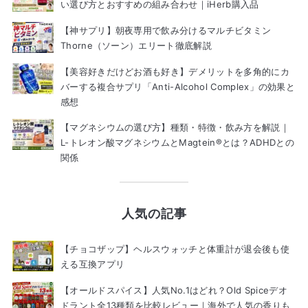
い選び方とおすすめの組み合わせ｜iHerb購入品
【神サプリ】朝夜専用で飲み分けるマルチビタミン
Thorne（ソーン）エリート徹底解説
【美容好きだけどお酒も好き】デメリットを多角的にカ
バーする複合サプリ「Anti-Alcohol Complex」の効果と
感想
【マグネシウムの選び方】種類・特徴・飲み方を解説｜
L-トレオン酸マグネシウムとMagtein®とは？ADHDとの
関係
人気の記事
【チョコザップ】ヘルスウォッチと体重計が退会後も使
える互換アプリ
【オールドスパイス】人気No.1はどれ？Old Spiceデオ
ドラント全13種類を比較レビュー｜海外で人気の香りも