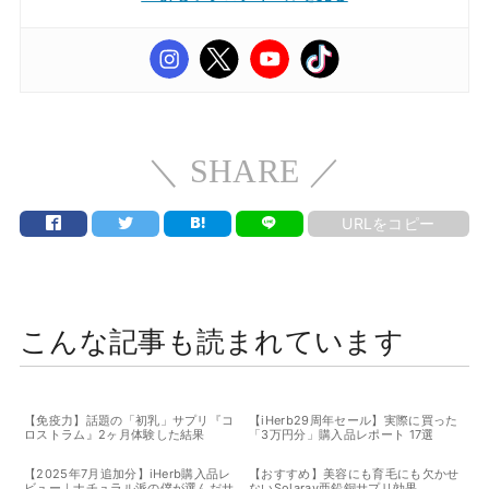
＼ SHARE ／
URLをコピー
こんな記事も読まれています
【免疫力】話題の「初乳」サプリ『コ
【iHerb29周年セール】実際に買った
ロストラム』2ヶ月体験した結果
「3万円分」購入品レポート 17選
【2025年7月追加分】iHerb購入品レ
【おすすめ】美容にも育毛にも欠かせ
ビュー｜ナチュラル派の僕が選んだサ
ないSolaray亜鉛銅サプリ効果