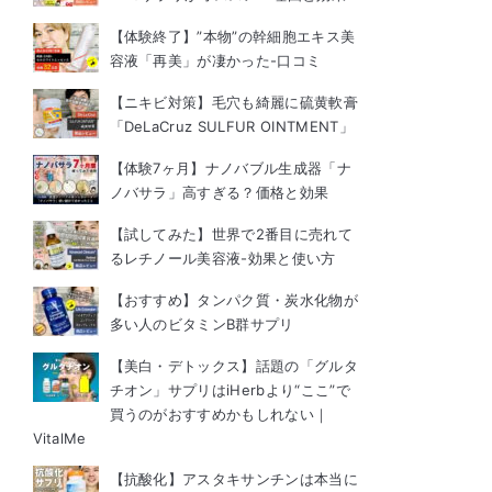
【体験終了】”本物”の幹細胞エキス美
容液「再美」が凄かった-口コミ
【ニキビ対策】毛穴も綺麗に硫黄軟膏
「DeLaCruz SULFUR OINTMENT」
【体験7ヶ月】ナノバブル生成器「ナ
ノバサラ」高すぎる？価格と効果
【試してみた】世界で2番目に売れて
るレチノール美容液-効果と使い方
【おすすめ】タンパク質・炭水化物が
多い人のビタミンB群サプリ
【美白・デトックス】話題の「グルタ
チオン」サプリはiHerbより“ここ”で
買うのがおすすめかもしれない｜
VitalMe
【抗酸化】アスタキサンチンは本当に