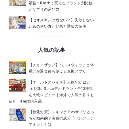
最強？iHerbで買えるブランド別比較
とサプリの選び方
【ゼオスキンは危ない？】失敗しない
ための使い方と効果と通販の値段
人気の記事
【チョコザップ】ヘルスウォッチと体
重計が退会後も使える互換アプリ
【オールドスパイス】人気No.1はど
れ？Old Spiceデオドラント全13種類
を比較レビュー｜海外で人気の香りも
紹介｜iHerb購入品
【糖化対策】スキンケアvsサプリどっ
ちが効果的？注目の成分「ベンフォチ
アミン」とは