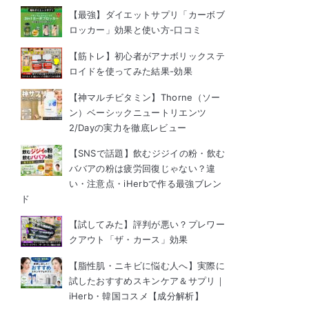
【最強】ダイエットサプリ「カーボブ
ロッカー」効果と使い方-口コミ
【筋トレ】初心者がアナボリックステ
ロイドを使ってみた結果-効果
【神マルチビタミン】Thorne（ソー
ン）ベーシックニュートリエンツ
2/Dayの実力を徹底レビュー
【SNSで話題】飲むジジイの粉・飲む
ババアの粉は疲労回復じゃない？違
い・注意点・iHerbで作る最強ブレン
ド
【試してみた】評判が悪い？プレワー
クアウト「ザ・カース」効果
【脂性肌・ニキビに悩む人へ】実際に
試したおすすめスキンケア＆サプリ｜
iHerb・韓国コスメ【成分解析】