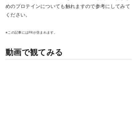
めのプロテインについても触れますので参考にしてみて
ください。
※この記事にはPRが含まれます。
動画で観てみる