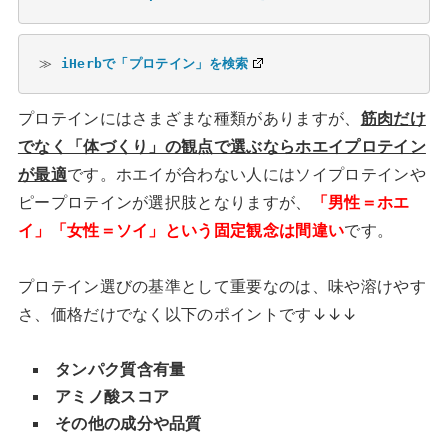
≫ 
iHerbで「プロテイン」を検索
プロテインにはさまざまな種類がありますが、
筋肉だけ
でなく「体づくり」の観点で選ぶならホエイプロテイン
が最適
です。ホエイが合わない人にはソイプロテインや
ピープロテインが選択肢となりますが、
「男性＝ホエ
イ」「女性＝ソイ」という固定観念は間違い
です。
プロテイン選びの基準として重要なのは、味や溶けやす
さ、価格だけでなく以下のポイントです↓↓↓
タンパク質含有量
アミノ酸スコア
その他の成分や品質