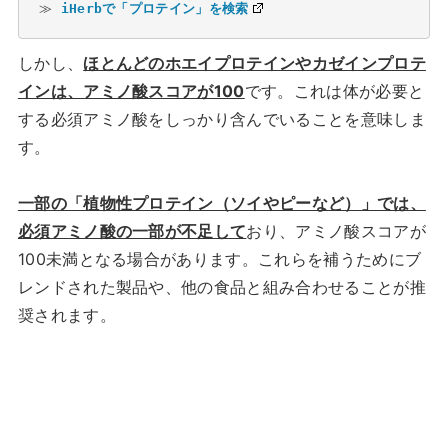
≫ 
iHerbで「プロテイン」を検索
しかし、
ほとんどのホエイプロテインやカゼインプロテ
インは、アミノ酸スコアが100
です。これは体が必要と
する必須アミノ酸をしっかり含んでいることを意味しま
す。
一部の「植物性プロテイン（ソイやピーなど）」では、
必須アミノ酸の一部が不足して
おり、アミノ酸スコアが
100未満となる場合があります。これらを補うためにブ
レンドされた製品や、他の食品と組み合わせることが推
奨されます。