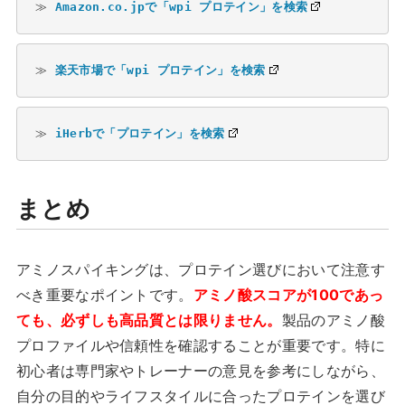
≫ 
Amazon.co.jpで「wpi プロテイン」を検索
≫ 
楽天市場で「wpi プロテイン」を検索
≫ 
iHerbで「プロテイン」を検索
まとめ
アミノスパイキングは、プロテイン選びにおいて注意す
べき重要なポイントです。
アミノ酸スコアが100であっ
ても、必ずしも高品質とは限りません。
製品のアミノ酸
プロファイルや信頼性を確認することが重要です。特に
初心者は専門家やトレーナーの意見を参考にしながら、
自分の目的やライフスタイルに合ったプロテインを選び