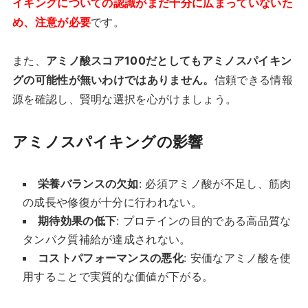
イキングについての認識がまだ十分に広まっていないた
め、注意が必要
です。
また、
アミノ酸スコア100だとしてもアミノスパイキン
グの可能性が無いわけではありません。
信頼できる情報
源を確認し、賢明な選択を心がけましょう。
アミノスパイキングの影響
栄養バランスの欠如
: 必須アミノ酸が不足し、筋肉
の成長や修復が十分に行われない。
期待効果の低下
: プロテインの目的である高品質な
タンパク質補給が達成されない。
コストパフォーマンスの悪化
: 安価なアミノ酸を使
用することで実質的な価値が下がる。