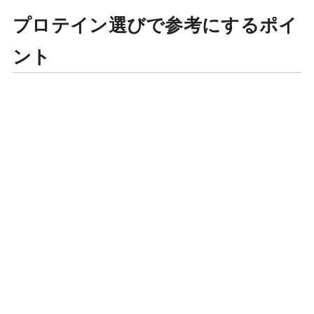
プロテイン選びで参考にするポイ
ント