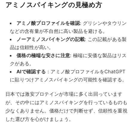
アミノスパイキングの見極め方
アミノ酸プロファイルを確認
: グリシンやタウリン
などの含有量が不自然に高い製品を避ける。
ノーアミノスパイキングの記載
: この記載がある製
品は信頼性が高い。
価格の極端な安さに注意
: 極端に安価な製品はリス
クがある。
AIで確認する
：アミノ酸プロファイルをChatGPT
に貼りつけアミノスパイキングの可能性を確認する。
日本では激安プロテインが市場に多く出回っています
が、その中にはアミノスパイキングを行っているものも
少なくありません。価格だけで判断せず、信頼性を重視
した選び方を心がけましょう。