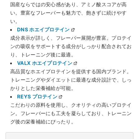
国産ならではの安心感があり、アミノ酸スコアが高
い。豊富なフレーバーも魅力で、飽きずに続けやす
い。
DNS ホエイプロテイン
成分表示が詳しく、フレーバー展開が豊富。プロテイ
ンの吸収をサポートする成分がしっかり配合されてお
り、トレーニング後に最適。
VALX ホエイプロテイン
高品質なホエイプロテインを提供する国内ブランド。
トレーニングやダイエットに最適な成分設計で、しっ
かりとした栄養補給が可能。
REYS プロテイン
こだわりの原料を使用し、クオリティの高いプロテイ
ン。フレーバーにも工夫を凝らしており、トレーニン
グ後の栄養補給にぴったり。