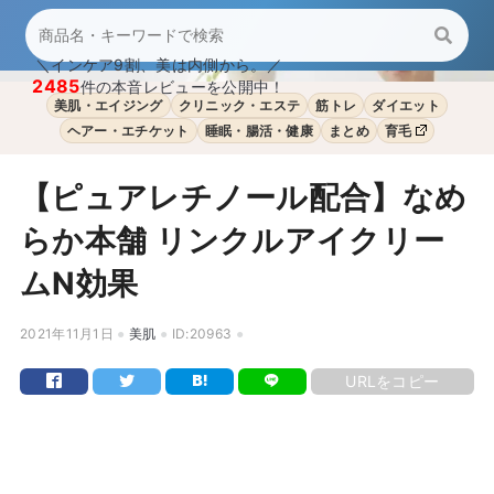
＼インケア9割、美は内側から。／
2485
件の本音レビューを公開中！
美肌・エイジング
クリニック・エステ
筋トレ
ダイエット
ヘアー・エチケット
睡眠・腸活・健康
まとめ
育毛
【ピュアレチノール配合】なめ
らか本舗 リンクルアイクリー
ムN効果
2021年11月1日
美肌
ID:20963
URLをコピー