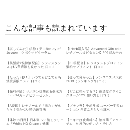
こんな記事も読まれています
【試してみた】鎮静＋美白Beauty of
【iHerb購入品】Advanced Clinicals
Joseon「ツボクサビタセラム」
レチノール＆ビタミンC どう組み合わ
せる？おすすめの使い方まとめ
【美活菌®️発酵液配合】ソフィスタン
【60倍配合】レジスタントプロテイン
スはUV美容液も良かった-口コミ
酒粕サプリメント-口コミ
【たった3秒！】いつでもどこでも高
【使って良かった】メンズコスメ大賞
濃度炭酸エステ-口コミ
2019（ランキング/口コミ）
【先行体験】サボテン抗酸化＆保水力
【どこに売ってる？】高濃度グライコ
「FIENAカークビボーセラム」
クリーム12% 使い方と口コミ
【A反応】レチノールで「赤み」が出
【プチプラ】ラボラボ スーパー毛穴ロ
たら？引かない時の改善法
ーション 角質ふきとり化粧水
【体験18日目】日本製 シミ消しクリー
【ニキビは皮膚科へ】治療薬「アクア
ム「White HQ Cream」効果
チム」効果的な使い方・治し方