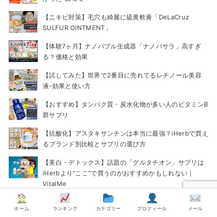
【ニキビ対策】毛穴も綺麗に硫黄軟膏「DeLaCruz
SULFUR OINTMENT」
【体験7ヶ月】ナノバブル生成器「ナノバサラ」高すぎ
る？価格と効果
【試してみた】世界で2番目に売れてるレチノール美容
液-効果と使い方
【おすすめ】タンパク質・炭水化物が多い人のビタミンB
群サプリ
【抗酸化】アスタキサンチンは本当に最強？iHerbで買え
るブランド別比較とサプリの選び方
【美白・デトックス】話題の「グルタチオン」サプリは
iHerbより“ここ”で買うのがおすすめかもしれない｜
VitalMe
【ゼオスキンは危ない？】失敗しないための使い方と効
ホーム
ランキング
カテゴリー
プロフィール
メール
果と通販の値段