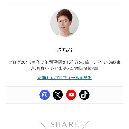
さちお
ブログ26年/美容17年/育毛研究15年/ゆる筋トレ7年/48歳/東
京/独身/テレビ出演7回/雑誌掲載7回
≫ 詳しいプロフィールを見る
＼ SHARE ／