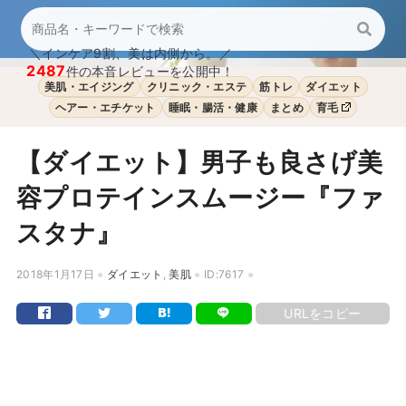
＼インケア9割、美は内側から。／
2487
件の本音レビューを公開中！
美肌・エイジング
クリニック・エステ
筋トレ
ダイエット
ヘアー・エチケット
睡眠・腸活・健康
まとめ
育毛
【ダイエット】男子も良さげ美
容プロテインスムージー『ファ
スタナ』
2018年1月17日
ダイエット
,
美肌
ID:7617
URLをコピー