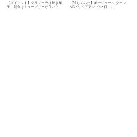
【ダイエット】グラノーラは焼き菓
【試してみた】ボナジュール ダーマ
子、朝食はミューズリーが良い？
MDKリペアアンプルｰ口コミ