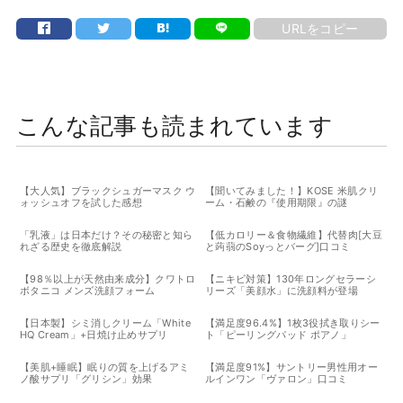
URLをコピー
こんな記事も読まれています
【大人気】ブラックシュガーマスク ウ
【聞いてみました！】KOSE 米肌クリ
ォッシュオフを試した感想
ーム・石鹸の『使用期限』の謎
「乳液」は日本だけ？その秘密と知ら
【低カロリー＆食物繊維】代替肉[大豆
れざる歴史を徹底解説
と蒟蒻のSoyっとバーグ]口コミ
【98％以上が天然由来成分】クワトロ
【ニキビ対策】130年ロングセラーシ
ボタニコ メンズ洗顔フォーム
リーズ「美顔水」に洗顔料が登場
【日本製】シミ消しクリーム「White
【満足度96.4%】1枚3役拭き取りシー
HQ Cream」+日焼け止めサプリ
ト「ピーリングパッド ポアノ」
【美肌+睡眠】眠りの質を上げるアミ
【満足度91%】サントリー男性用オー
ノ酸サプリ「グリシン」効果
ルインワン「ヴァロン」口コミ