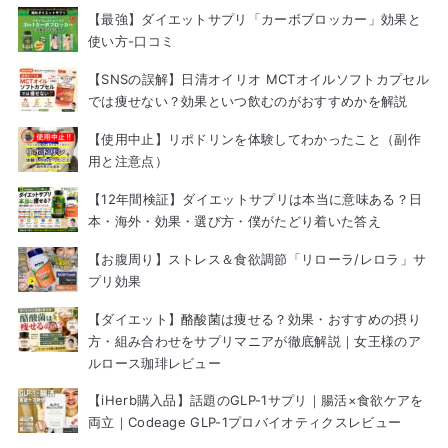
【最強】ダイエットサプリ「カーボブロッカー」効果と
使い方-口コミ
【SNSの誤解】日清オイリオ MCTオイルソフトカプセル
では痩せない？効果といつ飲むのがおすすめかを解説
【使用中止】リポドリンを体験してわかったこと（副作
用と注意点）
【12年間検証】ダイエットサプリは本当に意味ある？日
本・海外・効果・選び方・僕がたどり着いた答え
【お腹周り】ストレス＆食欲調節「リローラ/レロラ」サ
プリ効果
【ダイエット】酪酸菌は痩せる？効果・おすすめの摂り
方・組み合わせをサプリマニアが徹底解説｜女王様のア
ルロース珈琲レビュー
【iHerb購入品】話題のGLP-1サプリ｜腸活×食欲ケアを
両立｜Codeage GLP-1プロバイオティクスレビュー