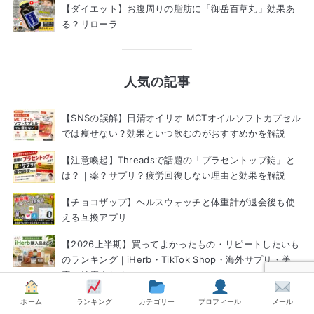
【ダイエット】お腹周りの脂肪に「御岳百草丸」効果あ
る？リローラ
人気の記事
【SNSの誤解】日清オイリオ MCTオイルソフトカプセル
では痩せない？効果といつ飲むのがおすすめかを解説
【注意喚起】Threadsで話題の「プラセントップ錠」と
は？｜薬？サプリ？疲労回復しない理由と効果を解説
【チョコザップ】ヘルスウォッチと体重計が退会後も使
える互換アプリ
【2026上半期】買ってよかったもの・リピートしたいも
のランキング｜iHerb・TikTok Shop・海外サプリ・美
容・健康まとめ
【保存版】国内・海外ダイエットサプリメント12選ラン
ホーム
ランキング
カテゴリー
プロフィール
メール