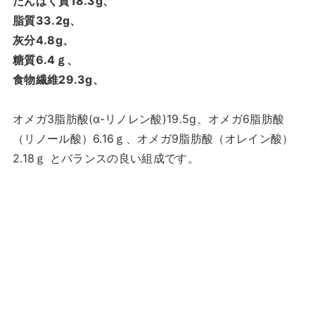
たんぱく質18.3g、
脂質33.2g、
灰分4.8g、
糖質6.4ｇ、
食物繊維29.3g、
オメガ3脂肪酸(α-リノレン酸)19.5g、オメガ6脂肪酸
（リノール酸）6.16ｇ、オメガ9脂肪酸（オレイン酸）
2.18ｇ とバランスの良い組成です。