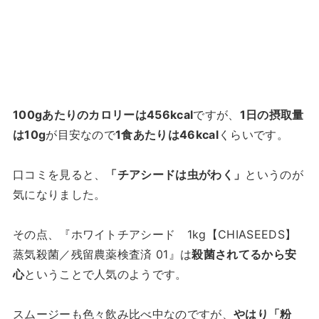
100gあたりのカロリーは456kcal
ですが、
1日の摂取量
は10g
が目安なので
1食あたりは46kcal
くらいです。
口コミを見ると、
「チアシードは虫がわく」
というのが
気になりました。
その点、『ホワイトチアシード 1kg【CHIASEEDS】
蒸気殺菌／残留農薬検査済 01』は
殺菌されてるから安
心
ということで人気のようです。
スムージーも色々飲み比べ中なのですが、
やはり「粉