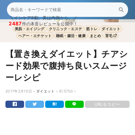
＼インケア9割、美は内側から。／
2487
件の本音レビューを公開中！
美肌・エイジング
クリニック・エステ
筋トレ
ダイエット
ヘアー・エチケット
睡眠・腸活・健康
まとめ
育毛
【置き換えダイエット】チアシ
ード効果で腹持ち良いスムージ
ーレシピ
2017年2月13日
ダイエット
ID:5750
URLをコピー