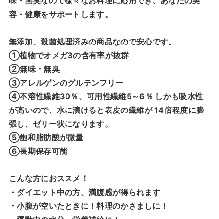
味・無臭なので様々なお料理に応用でき、あなたの美
容・健康をサポートします。
無添加、殺菌処理済みの商品なので安心です。
①植物でオメガ3の含有率が抜群
②無味・無臭
③アレルゲンのグルテンフリー
④不溶性繊維30％、可用性繊維5～6％ しかも吸水性
が高いので、水に漬けると表皮の繊維が 14倍程度に膨
張し、ゼリー状になります。
⑤飽和脂肪酸が微量
⑥長期保存可能
こんな方におススメ
！
・ダイエット中の方、満腹感が得られます
・小腹が空いたときに！料理のかさましに！