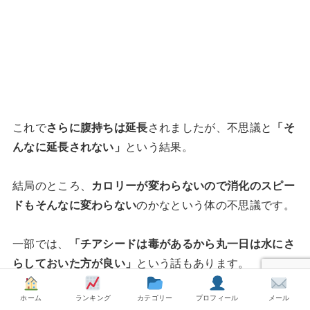
これで
さらに腹持ちは延長
されましたが、不思議と
「そ
んなに延長されない」
という結果。
結局のところ、
カロリーが変わらないので消化のスピー
ドもそんなに変わらない
のかなという体の不思議です。
一部では、
「チアシードは毒があるから丸一日は水にさ
らしておいた方が良い」
という話もあります。
ホーム
ランキング
カテゴリー
プロフィール
メール
それを踏まえてもこのやり方が良いのかなという結論で