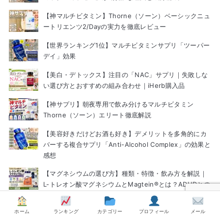
【神マルチビタミン】Thorne（ソーン）ベーシックニュ
ートリエンツ2/Dayの実力を徹底レビュー
【世界ランキング1位】マルチビタミンサプリ「ツーパー
デイ」効果
【美白・デトックス】注目の「NAC」サプリ｜失敗しな
い選び方とおすすめの組み合わせ｜iHerb購入品
【神サプリ】朝夜専用で飲み分けるマルチビタミン
Thorne（ソーン）エリート徹底解説
【美容好きだけどお酒も好き】デメリットを多角的にカ
バーする複合サプリ「Anti-Alcohol Complex」の効果と
感想
【マグネシウムの選び方】種類・特徴・飲み方を解説｜
L-トレオン酸マグネシウムとMagtein®とは？ADHDとの
関係
ホーム
ランキング
カテゴリー
プロフィール
メール