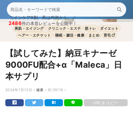
＼インケア9割、美は内側から。／
2486
件の本音レビューを公開中！
美肌・エイジング
クリニック・エステ
筋トレ
ダイエット
ヘアー・エチケット
睡眠・腸活・健康
まとめ
育毛
【試してみた】納豆キナーゼ
9000FU配合+α「Maleca」日
本サプリ
2024年7月13日
健康
ID:35116
URLをコピー