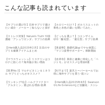
こんな記事も読まれています
【サプリの選び方】日本サプリで避け
【カロリーだけ？】ポカリスエットの
たい成分・メーカー｜知らないと損す
青色と水色の違いを聞いてみた。
る海外サプリとの違い
【ストレス対策】Nature’s Truth 10倍
【どっちを選ぶ？】コエンザイム
濃縮「アシュワガンダ」サプリの効果
Q10「酸化型」「還元型」サプリ効果
と選び方
【iHerb購入品2025年2月】注目のサ
【美姿勢】基礎代謝upでヤセ体質に
プリ＆健康アイテムまとめ
『マジコ姿勢サポーター』体験開始
【マウスウォッシュ】リステリンはコ
【吉祥寺】美容と健康に特化した「ベ
ロナに効くの？海外版が良い理由
ジトモ」がオススメな理由6選
【世界No.1】マルチビタミン＆ミネラ
【6/11まで】楽天スーパーセールでお
ル サプリどっちがオススメ？
得に海外サプリを買う-筋トレ
【ランキング1位】ハルクファクター
【iHerb購入品2025年8月】Swanson
「グルタミン」選ばれる理由-効果
やLife Extensionなど抗酸化・ストレ
スケア系サプリ追加レビュー