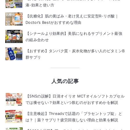
液-効果と使い方
【抗糖化】肌の黄ばみ・老け見えに安定型R-リポ酸｜
Doctor’s Bestがおすすめな理由
【シナールより効果的】美肌になれるサプリメント最強
の組み合わせ
【おすすめ】タンパク質・炭水化物が多い人のビタミンB
群サプリ
人気の記事
【SNSの誤解】日清オイリオ MCTオイルソフトカプセル
では痩せない？効果といつ飲むのがおすすめかを解説
【注意喚起】Threadsで話題の「プラセントップ錠」と
は？｜薬？サプリ？疲労回復しない理由と効果を解説