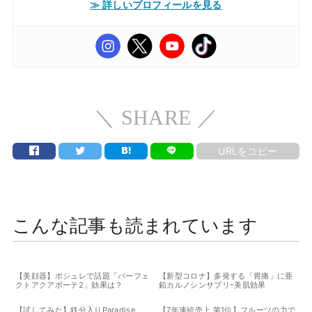
≫ 詳しいプロフィールを見る
＼ SHARE ／
URLをコピー
こんな記事も読まれています
【美顔器】ポシュレで話題「パーフェ
【新型コロナ】多発する「胃痛」に亜
クトアクアボーテ2」効果は？
鉛カルノシンサプリｰ美肌効果
【試してみた】鉄分入りParadise
【7年連続売上 第1位】フルーツの力で