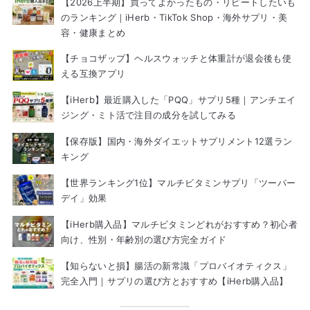
【2026上半期】買ってよかったもの・リピートしたいも
のランキング｜iHerb・TikTok Shop・海外サプリ・美
容・健康まとめ
【チョコザップ】ヘルスウォッチと体重計が退会後も使
える互換アプリ
【iHerb】最近購入した「PQQ」サプリ5種｜アンチエイ
ジング・ミト活で注目の成分を試してみる
【保存版】国内・海外ダイエットサプリメント12選ラン
キング
【世界ランキング1位】マルチビタミンサプリ「ツーパー
デイ」効果
【iHerb購入品】マルチビタミンどれがおすすめ？初心者
向け、性別・年齢別の選び方完全ガイド
【知らないと損】腸活の新常識「プロバイオティクス」
完全入門｜サプリの選び方とおすすめ【iHerb購入品】