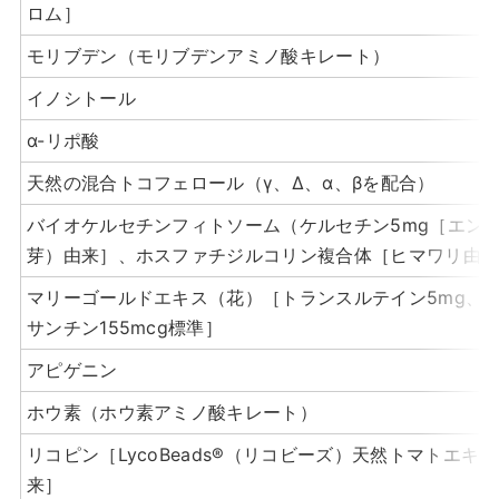
ロム］
モリブデン（モリブデンアミノ酸キレート）
イノシトール
α-リポ酸
天然の混合トコフェロール（γ、Δ、α、βを配合）
バイオケルセチンフィトソーム（ケルセチン5mg［エン
芽）由来］、ホスファチジルコリン複合体［ヒマワリ由
マリーゴールドエキス（花）［トランスルテイン5mg、
サンチン155mcg標準］
アピゲニン
ホウ素（ホウ素アミノ酸キレート）
リコピン［LycoBeads®（リコビーズ）天然トマトエキ
来］