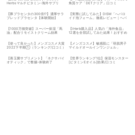
Herbsマルチビタミン-海外サプリ
角質ケア「DETクリア」口コミ
【豚プラセンタの300倍!?】濃厚サラ
【実際に試してみた】DISM「へパロ
ブレッドプラセンタ【体験開始】
イド泡フォーム」徹底レビュー｜ヘパ
リン類似物質配合の泡タイプ乾燥治療
薬
【1000万個突破】スーパー保湿「馬
【iHerb購入品】人気の「海外食品」
油」配合リモイストクリーム効果
12選を全部試してみた結果！おすすめ
TOP3も発表-実食レポート
【使って良かった】メンズコスメ大賞
【メンズコスメ】敏感肌に「弱肌男子
2022下半期①（ランキング/口コミ）
マイルドオールインワンジェル」
【善玉菌サプリメント】「ネクサバイ
【世界ランキング1位】保湿モンスター
オティック」で整腸-体験終了
[ビタミンEオイル]効果/口コミ