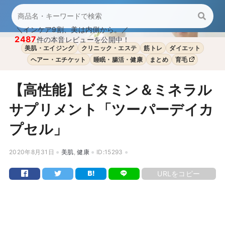
＼インケア9割、美は内側から。／
2487
件の本音レビューを公開中！
美肌・エイジング
クリニック・エステ
筋トレ
ダイエット
ヘアー・エチケット
睡眠・腸活・健康
まとめ
育毛
【高性能】ビタミン＆ミネラル
サプリメント「ツーパーデイカ
プセル」
2020年8月31日
美肌
,
健康
ID:15293
URLをコピー