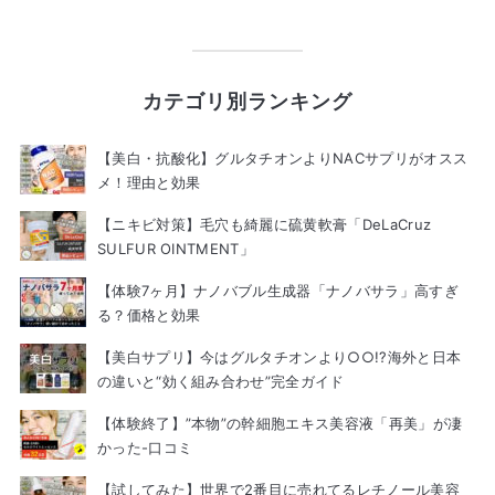
カテゴリ別ランキング
【美白・抗酸化】グルタチオンよりNACサプリがオスス
メ！理由と効果
【ニキビ対策】毛穴も綺麗に硫黄軟膏「DeLaCruz
SULFUR OINTMENT」
【体験7ヶ月】ナノバブル生成器「ナノバサラ」高すぎ
る？価格と効果
【美白サプリ】今はグルタチオンより○○!?海外と日本
の違いと“効く組み合わせ”完全ガイド
【体験終了】”本物”の幹細胞エキス美容液「再美」が凄
かった-口コミ
【試してみた】世界で2番目に売れてるレチノール美容