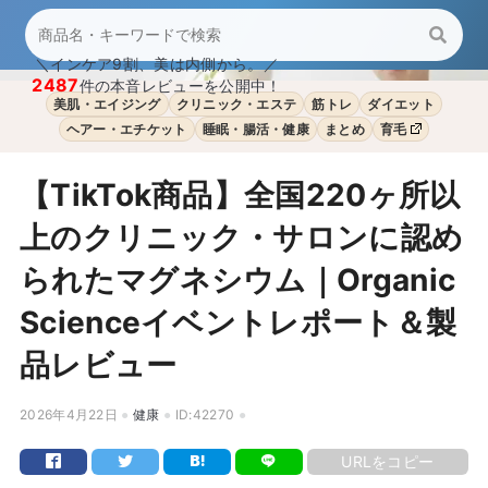
＼インケア9割、美は内側から。／
2487
件の本音レビューを公開中！
美肌・エイジング
クリニック・エステ
筋トレ
ダイエット
ヘアー・エチケット
睡眠・腸活・健康
まとめ
育毛
【TikTok商品】全国220ヶ所以
上のクリニック・サロンに認め
られたマグネシウム｜Organic
Scienceイベントレポート＆製
品レビュー
2026年4月22日
健康
ID:42270
URLをコピー