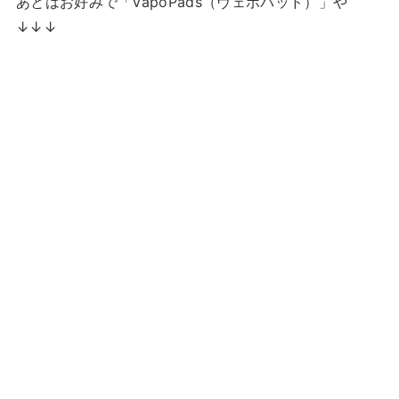
あとはお好みで「VapoPads（ヴェポパッド）」や
↓↓↓