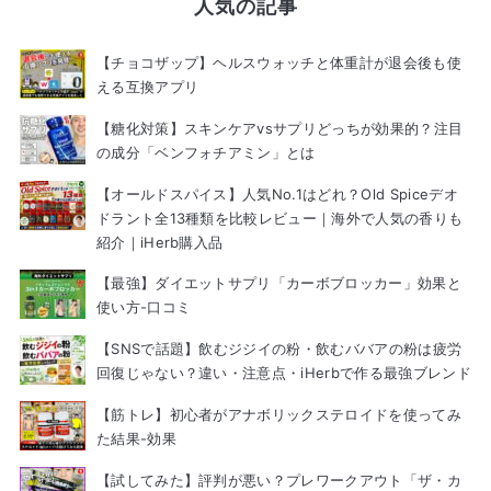
人気の記事
【チョコザップ】ヘルスウォッチと体重計が退会後も使
える互換アプリ
【糖化対策】スキンケアvsサプリどっちが効果的？注目
の成分「ベンフォチアミン」とは
【オールドスパイス】人気No.1はどれ？Old Spiceデオ
ドラント全13種類を比較レビュー｜海外で人気の香りも
紹介｜iHerb購入品
【最強】ダイエットサプリ「カーボブロッカー」効果と
使い方-口コミ
【SNSで話題】飲むジジイの粉・飲むババアの粉は疲労
回復じゃない？違い・注意点・iHerbで作る最強ブレンド
【筋トレ】初心者がアナボリックステロイドを使ってみ
た結果-効果
【試してみた】評判が悪い？プレワークアウト「ザ・カ