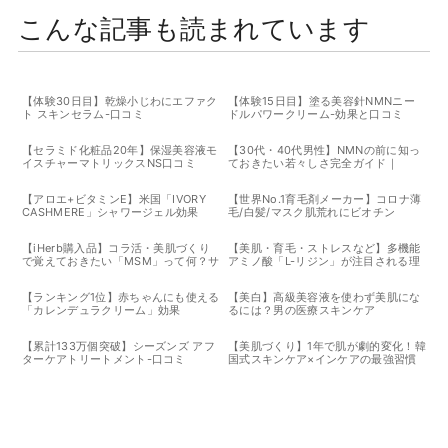
こんな記事も読まれています
【体験30日目】乾燥小じわにエファク
【体験15日目】塗る美容針NMNニー
ト スキンセラム-口コミ
ドルパワークリーム-効果と口コミ
【セラミド化粧品20年】保湿美容液モ
【30代・40代男性】NMNの前に知っ
イスチャーマトリックスNS口コミ
ておきたい若々しさ完全ガイド｜
iHerbで始めるエイジングケアサプリ
【アロエ+ビタミンE】米国「IVORY
【世界No.1育毛剤メーカー】コロナ薄
CASHMERE」シャワージェル効果
毛/白髪/マスク肌荒れにビオチン
【iHerb購入品】コラ活・美肌づくり
【美肌・育毛・ストレスなど】多機能
で覚えておきたい「MSM」って何？サ
アミノ酸「L-リジン」が注目される理
プリの効果と選び方
由とサプリの組み合わせ
【ランキング1位】赤ちゃんにも使える
【美白】高級美容液を使わず美肌にな
「カレンデュラクリーム」効果
るには？男の医療スキンケア
【累計133万個突破】シーズンズ アフ
【美肌づくり】1年で肌が劇的変化！韓
ターケアトリートメント-口コミ
国式スキンケア×インケアの最強習慣