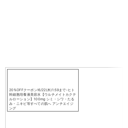
20%OFFクーポン!6/22(木)1:59まで-ヒト
幹細胞培養液美容水【ウルチメイトカクテ
ルローション】100mg シミ・シワ・たる
み・ニキビ等すべての肌へ アンチエイジ
ング