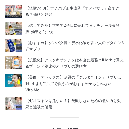
【体験7ヶ月】ナノバブル生成器「ナノバサラ」高すぎ
る？価格と効果
【試してみた】世界で2番目に売れてるレチノール美容
液-効果と使い方
【おすすめ】タンパク質・炭水化物が多い人のビタミンB
群サプリ
【抗酸化】アスタキサンチンは本当に最強？iHerbで買え
るブランド別比較とサプリの選び方
【美白・デトックス】話題の「グルタチオン」サプリは
iHerbより“ここ”で買うのがおすすめかもしれない｜
VitalMe
【ゼオスキンは危ない？】失敗しないための使い方と効
果と通販の値段