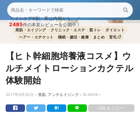
＼インケア9割、美は内側から。／
2485
件の本音レビューを公開中！
美肌・エイジング
クリニック・エステ
筋トレ
ダイエット
ヘアー・エチケット
睡眠・腸活・健康
まとめ
育毛
【ヒト幹細胞培養液コスメ】ウ
ルチメイトローションカクテル
体験開始
2017年6月30日
美肌
,
アンチエイジング
ID:6459
URLをコピー