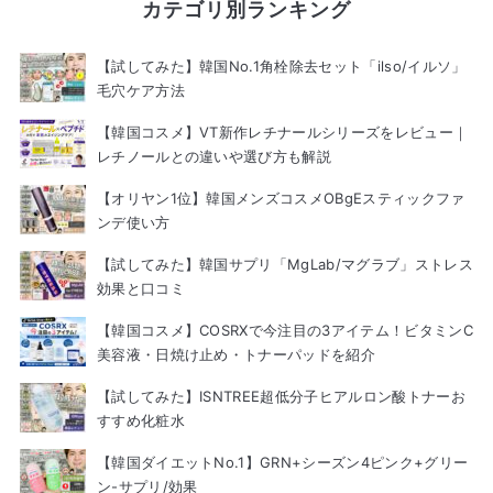
カテゴリ別ランキング
【試してみた】韓国No.1角栓除去セット「ilso/イルソ」
毛穴ケア方法
【韓国コスメ】VT新作レチナールシリーズをレビュー｜
レチノールとの違いや選び方も解説
【オリヤン1位】韓国メンズコスメOBgEスティックファ
ンデ使い方
【試してみた】韓国サプリ「MgLab/マグラブ」ストレス
効果と口コミ
【韓国コスメ】COSRXで今注目の3アイテム！ビタミンC
美容液・日焼け止め・トナーパッドを紹介
【試してみた】ISNTREE超低分子ヒアルロン酸トナーお
すすめ化粧水
【韓国ダイエットNo.1】GRN+シーズン4ピンク+グリー
ン-サプリ/効果