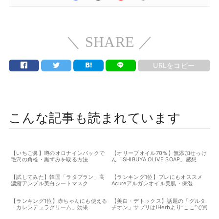
＼ SHARE ／
URLをコピー
こんな記事も読まれています
【いちご鼻】噂のオロナインパックで
【オリーブオイル70％】無添加せっけ
毛穴の角栓・黒ずみを取る方法
ん「SHIBUYA OLIVE SOAP」感想
【試してみた】韓国「ラタプラン」高
【ランキング1位】プレにもオススメ
濃縮アンプル美白シートマスク
Acureアルガンオイル美肌・保湿
【ランキング1位】赤ちゃんにも使える
【美白・デトックス】話題の「グルタ
「カレンデュラクリーム」効果
チオン」サプリはiHerbより“ここ”で買
うのがおすすめかもしれない｜