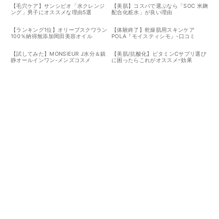
VitalMe
【毛穴ケア】サンシビオ「水クレンジ
【美肌】コスパで選ぶなら「SOC 米麹
ング」男子にオススメな理由5選
配合化粧水」が良い理由
【ランキング1位】オリーブスクワラン
【体験終了】乾燥肌用スキンケア
100％納得無添加岡田美容オイル
POLA『モイスティシモ』-口コミ
【試してみた】MONSIEUR J水分＆鎮
【美肌/抗酸化】ビタミンCサプリ選び
静オールインワン-メンズコスメ
に困ったらこれがオススメｰ効果