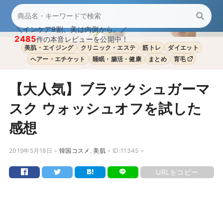
＼インケア9割、美は内側から。／
2485
件の本音レビューを公開中！
美肌・エイジング
クリニック・エステ
筋トレ
ダイエット
ヘアー・エチケット
睡眠・腸活・健康
まとめ
育毛
【大人気】ブラックシュガーマ
スク ウォッシュオフを試した
感想
2019年5月18日
韓国コスメ
,
美肌
ID:11345
URLをコピー