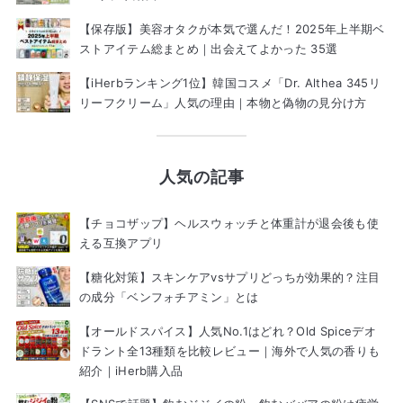
【保存版】美容オタクが本気で選んだ！2025年上半期ベ
ストアイテム総まとめ｜出会えてよかった 35選
【iHerbランキング1位】韓国コスメ「Dr. Althea 345リ
リーフクリーム」人気の理由｜本物と偽物の見分け方
人気の記事
【チョコザップ】ヘルスウォッチと体重計が退会後も使
える互換アプリ
【糖化対策】スキンケアvsサプリどっちが効果的？注目
の成分「ベンフォチアミン」とは
【オールドスパイス】人気No.1はどれ？Old Spiceデオ
ドラント全13種類を比較レビュー｜海外で人気の香りも
紹介｜iHerb購入品