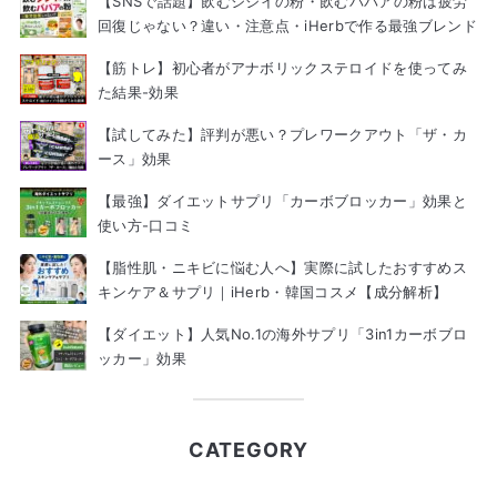
【SNSで話題】飲むジジイの粉・飲むババアの粉は疲労
回復じゃない？違い・注意点・iHerbで作る最強ブレンド
【筋トレ】初心者がアナボリックステロイドを使ってみ
た結果-効果
【試してみた】評判が悪い？プレワークアウト「ザ・カ
ース」効果
【最強】ダイエットサプリ「カーボブロッカー」効果と
使い方-口コミ
【脂性肌・ニキビに悩む人へ】実際に試したおすすめス
キンケア＆サプリ｜iHerb・韓国コスメ【成分解析】
【ダイエット】人気No.1の海外サプリ「3in1カーボブロ
ッカー」効果
CATEGORY