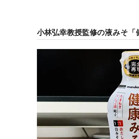
小林弘幸教授監修の液みそ「