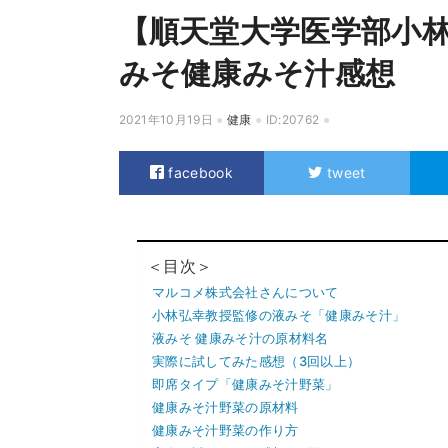
【順天堂大学医学部小
みそ健康みそ汁感想
2021年10月19日
健康
ID:20762
facebook
tweet
＜目次＞
マルコメ株式会社さんについて
小林弘幸教授監修の液みそ「健康みそ汁」
液みそ 健康みそ汁の原材料名
実際に試してみた感想（3回以上）
即席タイプ「健康みそ汁野菜」
健康みそ汁野菜の原材料
健康みそ汁野菜の作り方