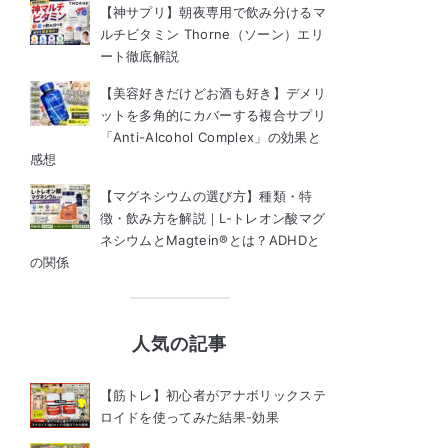
【神サプリ】朝夜専用で飲み分けるマ
ルチビタミン Thorne（ソーン）エリ
ート徹底解説
【美容好きだけどお酒も好き】デメリ
ットを多角的にカバーする複合サプリ
「Anti-Alcohol Complex」の効果と
感想
【マグネシウムの選び方】種類・特
徴・飲み方を解説｜L-トレオン酸マグ
ネシウムとMagtein®とは？ADHDと
の関係
人気の記事
【筋トレ】初心者がアナボリックステ
ロイドを使ってみた結果-効果