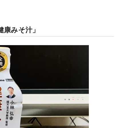
健康みそ汁」