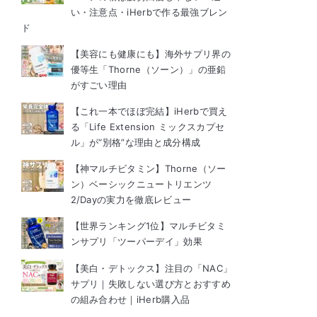
い・注意点・iHerbで作る最強ブレン
ド
【美容にも健康にも】海外サプリ界の
優等生「Thorne（ソーン）」の亜鉛
がすごい理由
【これ一本でほぼ完結】iHerbで買え
る「Life Extension ミックスカプセ
ル」が“別格”な理由と成分構成
【神マルチビタミン】Thorne（ソー
ン）ベーシックニュートリエンツ
2/Dayの実力を徹底レビュー
【世界ランキング1位】マルチビタミ
ンサプリ「ツーパーデイ」効果
【美白・デトックス】注目の「NAC」
サプリ｜失敗しない選び方とおすすめ
の組み合わせ｜iHerb購入品