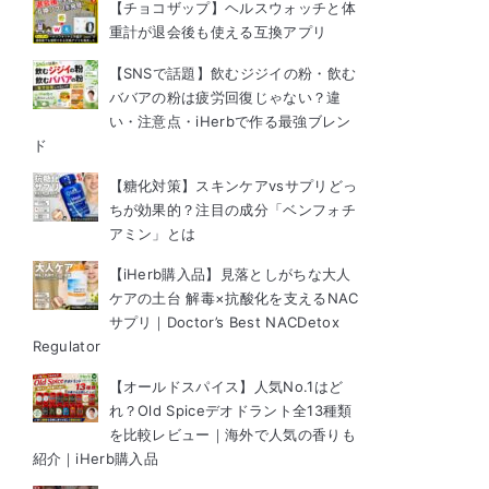
【チョコザップ】ヘルスウォッチと体
重計が退会後も使える互換アプリ
【SNSで話題】飲むジジイの粉・飲む
ババアの粉は疲労回復じゃない？違
い・注意点・iHerbで作る最強ブレン
ド
【糖化対策】スキンケアvsサプリどっ
ちが効果的？注目の成分「ベンフォチ
アミン」とは
【iHerb購入品】見落としがちな大人
ケアの土台 解毒×抗酸化を支えるNAC
サプリ｜Doctor’s Best NACDetox
Regulator
【オールドスパイス】人気No.1はど
れ？Old Spiceデオドラント全13種類
を比較レビュー｜海外で人気の香りも
紹介｜iHerb購入品