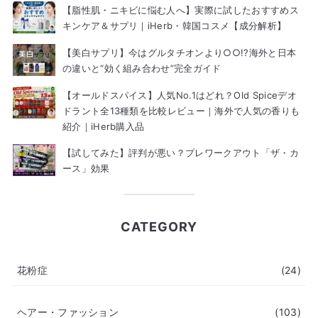
【脂性肌・ニキビに悩む人へ】実際に試したおすすめス
キンケア＆サプリ｜iHerb・韓国コスメ【成分解析】
【美白サプリ】今はグルタチオンより○○!?海外と日本
の違いと“効く組み合わせ”完全ガイド
【オールドスパイス】人気No.1はどれ？Old Spiceデオ
ドラント全13種類を比較レビュー｜海外で人気の香りも
紹介｜iHerb購入品
【試してみた】評判が悪い？プレワークアウト「ザ・カ
ース」効果
CATEGORY
花粉症
(24)
ヘアー・ファッション
(103)