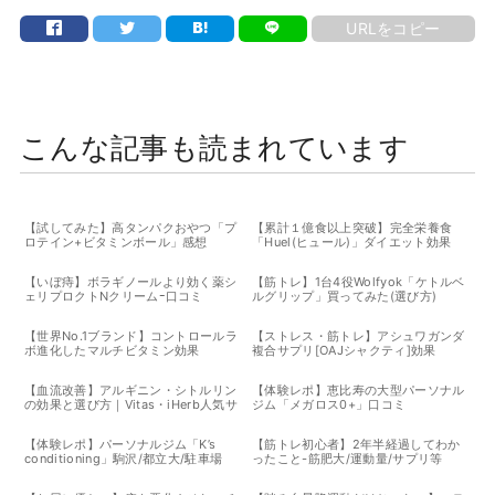
URLをコピー
こんな記事も読まれています
【試してみた】高タンパクおやつ「プ
【累計１億食以上突破】完全栄養食
ロテイン+ビタミンボール」感想
「Huel(ヒュール)」ダイエット効果
【いぼ痔】ボラギノールより効く薬シ
【筋トレ】1台4役Wolfyok「ケトルベ
ェリプロクトNクリームｰ口コミ
ルグリップ」買ってみた(選び方)
【世界No.1ブランド】コントロールラ
【ストレス・筋トレ】アシュワガンダ
ボ進化したマルチビタミン効果
複合サプリ[OAJシャクティ]効果
【血流改善】アルギニン・シトルリン
【体験レポ】恵比寿の大型パーソナル
の効果と選び方｜Vitas・iHerb人気サ
ジム「メガロス0+」口コミ
プリ比較【日本vs海外】
【体験レポ】パーソナルジム「K’s
【筋トレ初心者】2年半経過してわか
conditioning」駒沢/都立大/駐車場
ったこと-筋肥大/運動量/サプリ等