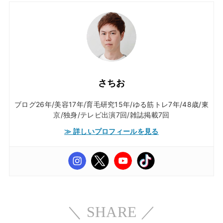
さちお
ブログ26年/美容17年/育毛研究15年/ゆる筋トレ7年/48歳/東
京/独身/テレビ出演7回/雑誌掲載7回
≫ 詳しいプロフィールを見る
＼ SHARE ／