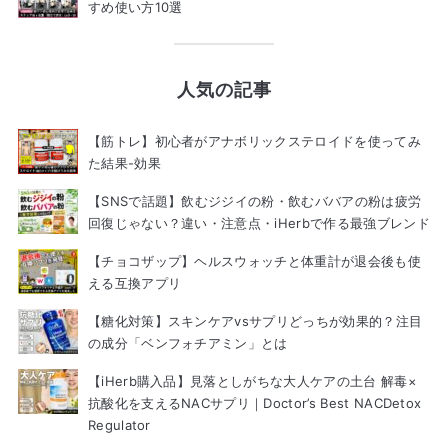
すめ使い方10選
人気の記事
【筋トレ】初心者がアナボリックステロイドを使ってみ
た結果-効果
【SNSで話題】飲むジジイの粉・飲むババアの粉は疲労
回復じゃない？違い・注意点・iHerbで作る最強ブレンド
【チョコザップ】ヘルスウォッチと体重計が退会後も使
える互換アプリ
【糖化対策】スキンケアvsサプリどっちが効果的？注目
の成分「ベンフォチアミン」とは
【iHerb購入品】見落としがちな大人ケアの土台 解毒×
抗酸化を支えるNACサプリ｜Doctor’s Best NACDetox
Regulator