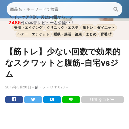
＼インケア9割、美は内側から。／
2485
件の本音レビューを公開中！
美肌・エイジング
クリニック・エステ
筋トレ
ダイエット
ヘアー・エチケット
睡眠・腸活・健康
まとめ
育毛
【筋トレ】少ない回数で効果的
なスクワットと腹筋-自宅vsジ
ム
2019年3月20日
筋トレ
ID:11023
URLをコピー