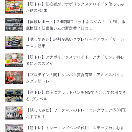
【筋トレ】初心者がアナボリックステロイドを使ってみ
た結果-効果
【体験レポート】24時間フィットネスジム「LifeFit」徹
底検証！低価格ジムの新定番？口コミ
【試してみた】評判が悪い？プレワークアウト「ザ・カ
ース」効果
【筋トレ】アナボリックステロイド「アナドリン」初心
者にオススメか
【プロテインの闇】タンパク質含有量「アミノスパイキ
ング」筋トレ
【筋トレ】自宅にフラットベンチNGでも〇〇で代用でき
る-ダンベル
【試してみた】ワークマンのトレーニングウェア(580円)
おすすめ？
【筋トレ】トレーニングベンチ代用「ステップ台」おす