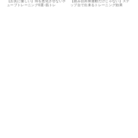
【お尻に優しい】痔を悪化させないチ
【踏み台昇降運動だけじゃない】ステ
ューブトレーニング6選-筋トレ
ップ台で出来るトレーニング効果