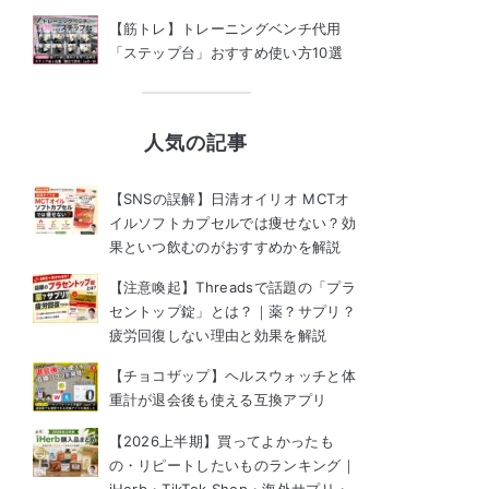
【筋トレ】トレーニングベンチ代用
「ステップ台」おすすめ使い方10選
人気の記事
【SNSの誤解】日清オイリオ MCTオ
イルソフトカプセルでは痩せない？効
果といつ飲むのがおすすめかを解説
【注意喚起】Threadsで話題の「プラ
セントップ錠」とは？｜薬？サプリ？
疲労回復しない理由と効果を解説
【チョコザップ】ヘルスウォッチと体
重計が退会後も使える互換アプリ
【2026上半期】買ってよかったも
の・リピートしたいものランキング｜