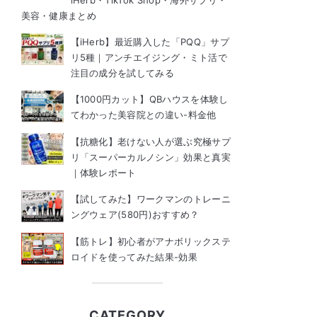
iHerb・TikTok Shop・海外サプリ・
美容・健康まとめ
【iHerb】最近購入した「PQQ」サプ
リ5種｜アンチエイジング・ミト活で
注目の成分を試してみる
【1000円カット】QBハウスを体験し
てわかった美容院との違い-料金他
【抗糖化】老けない人が選ぶ究極サプ
リ「スーパーカルノシン」効果と真実
｜体験レポート
【試してみた】ワークマンのトレーニ
ングウェア(580円)おすすめ？
【筋トレ】初心者がアナボリックステ
ロイドを使ってみた結果-効果
CATEGORY