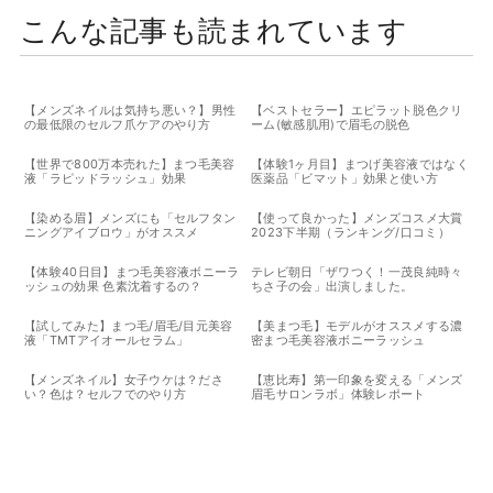
こんな記事も読まれています
【メンズネイルは気持ち悪い？】男性
【ベストセラー】エピラット脱色クリ
の最低限のセルフ爪ケアのやり方
ーム(敏感肌用)で眉毛の脱色
【世界で800万本売れた】まつ毛美容
【体験1ヶ月目】まつげ美容液ではなく
液「ラピッドラッシュ」効果
医薬品「ビマット」効果と使い方
【染める眉】メンズにも「セルフタン
【使って良かった】メンズコスメ大賞
ニングアイブロウ」がオススメ
2023下半期（ランキング/口コミ）
【体験40日目】まつ毛美容液ボニーラ
テレビ朝日「ザワつく！一茂良純時々
ッシュの効果 色素沈着するの？
ちさ子の会」出演しました。
【試してみた】まつ毛/眉毛/目元美容
【美まつ毛】モデルがオススメする濃
液「TMTアイオールセラム」
密まつ毛美容液ボニーラッシュ
【メンズネイル】女子ウケは？ださ
【恵比寿】第一印象を変える「メンズ
い？色は？セルフでのやり方
眉毛サロンラボ」体験レポート