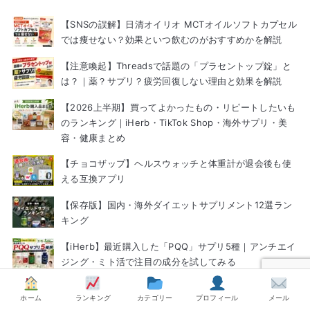
【SNSの誤解】日清オイリオ MCTオイルソフトカプセル
では痩せない？効果といつ飲むのがおすすめかを解説
【注意喚起】Threadsで話題の「プラセントップ錠」と
は？｜薬？サプリ？疲労回復しない理由と効果を解説
【2026上半期】買ってよかったもの・リピートしたいも
のランキング｜iHerb・TikTok Shop・海外サプリ・美
容・健康まとめ
【チョコザップ】ヘルスウォッチと体重計が退会後も使
える互換アプリ
【保存版】国内・海外ダイエットサプリメント12選ラン
キング
【iHerb】最近購入した「PQQ」サプリ5種｜アンチエイ
ジング・ミト活で注目の成分を試してみる
【iHerb購入品】マルチビタミンどれがおすすめ？初心者
ホーム
ランキング
カテゴリー
プロフィール
メール
向け、性別・年齢別の選び方完全ガイド