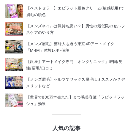
【ベストセラー】エピラット脱色クリーム(敏感肌用)で
眉毛の脱色
【メンズネイルは気持ち悪い？】男性の最低限のセルフ
爪ケアのやり方
【メンズ眉毛】芸能人も通う東京4Dアートメイク
「M4M」体験レポ-値段
【銀座】アートメイク専門「オンクリニック」韓国/男
性/眉毛/口コミ
【メンズ眉毛】セルフでワックス脱毛はオススメか？デ
メリットなど
【世界で800万本売れた】まつ毛美容液「ラピッドラッ
シュ」効果
人気の記事