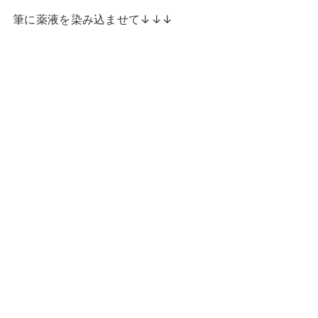
筆に薬液を染み込ませて↓↓↓