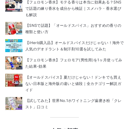
【フェロモン香水】モテる香りは本当に効果ある？SNS
で話題の練り香水を成分から検証｜スメハラ・香水選び
も解説
【SNSで話題】「オールドスパイス」おすすめの香りの
種類と使い方
【iHerb購入品】オールドスパイスだけじゃない！海外で
人気のデオドラント＆制汗剤10選を試してみた
【フェロモン香水】フェロモア(男性用)を1ヶ月使ってみ
た結果-効果
【オールドスパイス】夏だけじゃない！ドンキでも買え
ない日本版と海外版の違いと値段｜全カテゴリー解説ガ
イド
【試してみた】世界No.1ホワイトニング歯磨き粉「クレ
スト」口コミ