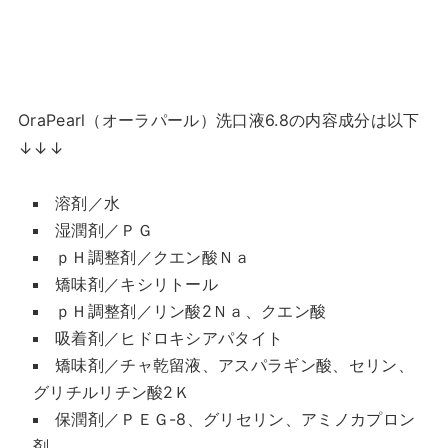
OraPearl（オーラパール）洗口液6.8の内容成分は以下
↓↓↓
溶剤／水
湿潤剤／ＰＧ
ｐＨ調整剤／クエン酸Ｎａ
矯味剤／キシリトール
ｐＨ調整剤／リン酸2Ｎａ、クエン酸
吸着剤／ヒドロキシアパタイト
矯味剤／チャ乾留液、アスパラギン酸、セリン、
グリチルリチン酸2Ｋ
保潤剤／ＰＥＧ-8、グリセリン、アミノカプロン
剤