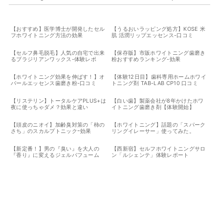
【おすすめ】医学博士が開発したセル
【うるおいラッピング処方】KOSE 米
フホワイトニング方法の効果
肌 活潤リップエッセンス-口コミ
【セルフ鼻毛脱毛】人気の自宅で出来
【保存版】市販ホワイトニング歯磨き
るブラジリアンワックス-体験レポ
粉おすすめランキング-効果
【ホワイトニング効果を伸ばす！】オ
【体験12日目】歯科専用ホームホワイ
パールエッセンス歯磨き粉-口コミ
トニング剤 TAB-LAB CP10 口コミ
【リステリン】トータルケアPLUS+は
【白い歯】製薬会社が8年かけたホワ
夜に使っちゃダメ？効果と違い
イトニング歯磨き剤【体験開始】
【頭皮のニオイ】加齢臭対策の「柿の
【ホワイトニング】話題の「スパーク
さち」のスカルプトニックｰ効果
リングイレーサー」使ってみた。
【新定番！】男の『臭い』を大人の
【西新宿】セルフホワイトニングサロ
『香り』に変えるジェルパフューム
ン「ルシェンテ」体験レポート