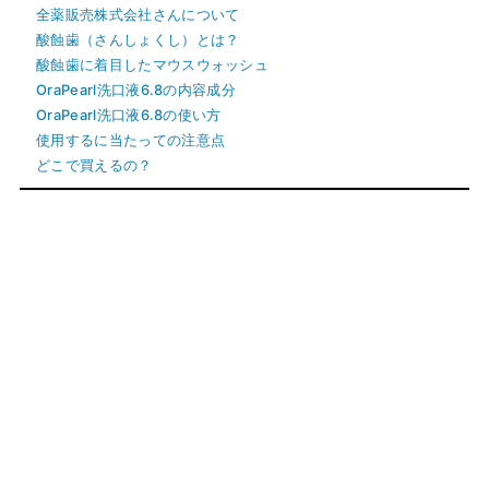
全薬販売株式会社さんについて
酸蝕歯（さんしょくし）とは？
酸蝕歯に着目したマウスウォッシュ
OraPearl洗口液6.8の内容成分
OraPearl洗口液6.8の使い方
使用するに当たっての注意点
どこで買えるの？