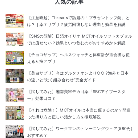
人気の記事
【注意喚起】Threadsで話題の「プラセントップ錠」と
は？｜薬？サプリ？疲労回復しない理由と効果を解説
【SNSの誤解】日清オイリオ MCTオイルソフトカプセル
では痩せない？効果といつ飲むのがおすすめかを解説
【チョコザップ】ヘルスウォッチと体重計が退会後も使
える互換アプリ
【美白サプリ】今はグルタチオンより○○!?海外と日本
の違いと“効く組み合わせ”完全ガイド
【試してみた】湘南美容デカ目薬「SBCアイブースタ
ー」効果口コミ
【それは危険！】MCTオイルは本当に痩せるのか？間違
った摂り方と正しい活かし方を徹底解説
【試してみた】ワークマンのトレーニングウェア(580円)
おすすめ？