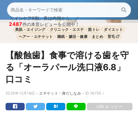
＼インケア9割、美は内側から。／
2487
件の本音レビューを公開中！
美肌・エイジング
クリニック・エステ
筋トレ
ダイエット
ヘアー・エチケット
睡眠・腸活・健康
まとめ
育毛
【酸蝕歯】食事で溶ける歯を守
る「オーラパール洗口液6.8」
口コミ
2020年12月18日
エチケット・身だしなみ
ID:16755
URLをコピー