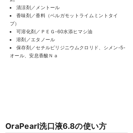
清涼剤／メントール
香味剤／香料（ベルガモットライムミントタイ
プ）
可溶化剤／ＰＥＧ-60水添ヒマシ油
溶剤／エタノール
保存剤／セチルピリジニウムクロリド、シメン-5-
オール、安息香酸Ｎａ
OraPearl洗口液6.8の使い方