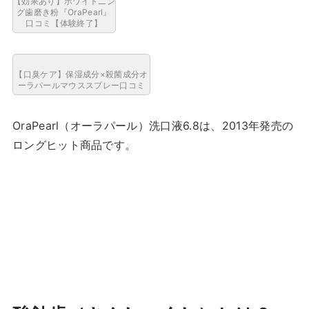
【効果あり】ホワイトニン
グ歯磨き粉『OraPearl』
口コミ【体験終了】
【口臭ケア】保湿成分×殺菌成分オ
ーラパールマウススプレー口コミ
OraPearl（オーラパール）洗口液6.8は、2013年発売の
ロングヒット商品です。