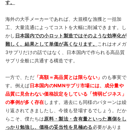
す。
海外の大手メーカーであれば、大規模な漁獲と一括加
工、大量流通によってコストを大幅に削減できます。し
かし
日本国内での小ロット製造ではそのような効率化が
難しく、結果として単価が高くなります。
これはオメガ
3サプリだけの話ではなく、日本国内で作られる高品質
サプリ全般に共通する構造です。
一方で、ただ
「高額＝高品質とは限らない」
のも事実で
す。例えば
日本国内のNMNサプリ市場には、成分量や
品質に見合わない価格設定をしている「情弱ビジネス」
の事例が多く存在
します。過去にも同様のパターンは繰
り返されてきましたし、今後も登場するでしょう。だか
らこそ、僕たちは
原料・製法・含有量といった裏側をし
っかり勉強し、価格の妥当性を見極める
必要がありま