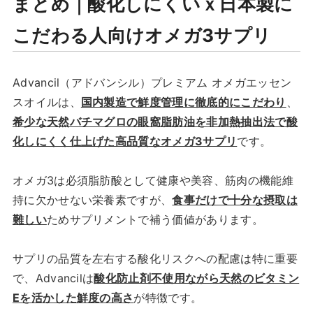
まとめ｜酸化しにくいｘ日本製に
こだわる人向けオメガ3サプリ
Advancil（アドバンシル）プレミアム オメガエッセン
スオイルは、
国内製造で鮮度管理に徹底的にこだわり
、
希少な天然バチマグロの眼窩脂肪油を非加熱抽出法で酸
化しにくく仕上げた高品質なオメガ3サプリ
です。
オメガ3は必須脂肪酸として健康や美容、筋肉の機能維
持に欠かせない栄養素ですが、
食事だけで十分な摂取は
難しい
ためサプリメントで補う価値があります。
サプリの品質を左右する酸化リスクへの配慮は特に重要
で、Advancilは
酸化防止剤不使用ながら天然のビタミン
Eを活かした鮮度の高さ
が特徴です。