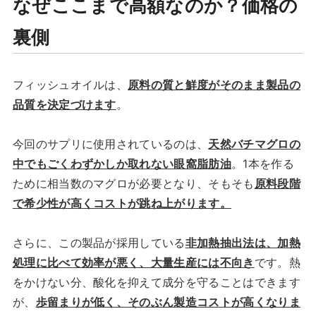
なぜここまで高額なのか？価格の
裏側
フィッシュオイルは、
原料の質と鮮度がそのまま製品の
品質を決定づけます
。
今回のサプリに使用されているのは、
天然バチマグロの
中でもごくわずかしか取れない眼窩脂肪油
。1本を作る
ために相当数のマグロが必要となり、そもそも
原料段階
で希少性が高くコストが跳ね上がります。
さらに、この製品が採用している
非加熱抽出法は、加熱
処理に比べて効率が悪く、大量生産には不向き
です。熱
をかけない分、酸化を抑えて成分を守ることはできます
が、
歩留まりが低く、そのぶん製造コストが高くなりま