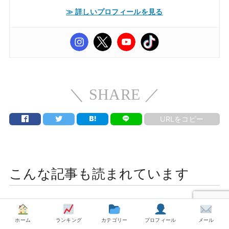
≫ 詳しいプロフィールを見る
＼ SHARE ／
URLをコピー
こんな記事も読まれています
【iHerb購入品】美容家やマッチョさ
【美姿勢】基礎代謝upでヤセ体質に
んが愛用する「シナモン」健康効果と
『マジコ姿勢サポーター』体験開始
ホーム
ランキング
カテゴリー
プロフィール
メール
選び方