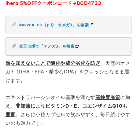
iherb 5%OFFクーポンコード→BCD4733
Amazon.co.jpで「オメガ3」を検索
楽天市場で「オメガ3」を検索
熱を加えないことで酸化や成分劣化を防ぎ
、天然のオメ
ガ3（DHA・EPA・希少なDPA）をフレッシュなまま届
けます。
エキストラバージンオイル基準を満たす
高純度品質
に加
え、
非加熱によりビタミンD・E、コエンザイムQ10も
豊富
。さらに小粒カプセルで飲みやすく、毎日続けやす
いのも魅力です。