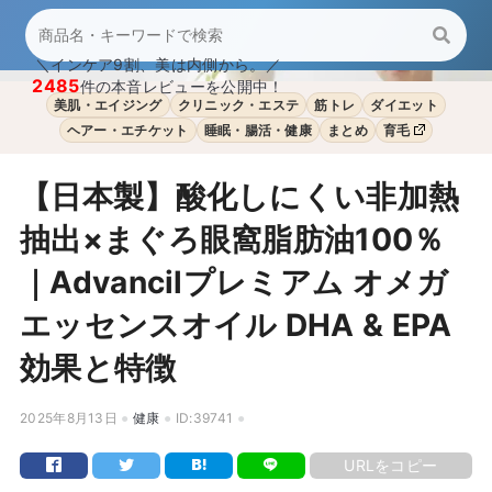
＼インケア9割、美は内側から。／
2485
件の本音レビューを公開中！
美肌・エイジング
クリニック・エステ
筋トレ
ダイエット
ヘアー・エチケット
睡眠・腸活・健康
まとめ
育毛
【日本製】酸化しにくい非加熱
抽出×まぐろ眼窩脂肪油100％
｜Advancilプレミアム オメガ
エッセンスオイル DHA & EPA
効果と特徴
2025年8月13日
健康
ID:39741
URLをコピー