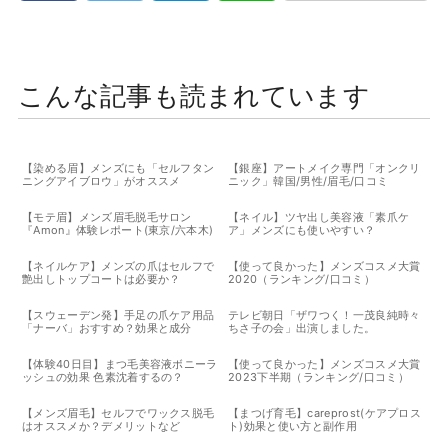
こんな記事も読まれています
【染める眉】メンズにも「セルフタン
【銀座】アートメイク専門「オンクリ
ニングアイブロウ」がオススメ
ニック」韓国/男性/眉毛/口コミ
【モテ眉】メンズ眉毛脱毛サロン
【ネイル】ツヤ出し美容液「素爪ケ
『Amon』体験レポート(東京/六本木)
ア」メンズにも使いやすい？
【ネイルケア】メンズの爪はセルフで
【使って良かった】メンズコスメ大賞
艶出しトップコートは必要か？
2020（ランキング/口コミ）
【スウェーデン発】手足の爪ケア用品
テレビ朝日「ザワつく！一茂良純時々
「ナーバ」おすすめ？効果と成分
ちさ子の会」出演しました。
【体験40日目】まつ毛美容液ボニーラ
【使って良かった】メンズコスメ大賞
ッシュの効果 色素沈着するの？
2023下半期（ランキング/口コミ）
【メンズ眉毛】セルフでワックス脱毛
【まつげ育毛】careprost(ケアプロス
はオススメか？デメリットなど
ト)効果と使い方と副作用