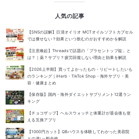
人気の記事
【SNSの誤解】日清オイリオ MCTオイルソフトカプセル
では痩せない？効果といつ飲むのがおすすめかを解説
【注意喚起】Threadsで話題の「プラセントップ錠」と
は？｜薬？サプリ？疲労回復しない理由と効果を解説
【2026上半期】買ってよかったもの・リピートしたいも
のランキング｜iHerb・TikTok Shop・海外サプリ・美
容・健康まとめ
【保存版】国内・海外ダイエットサプリメント12選ラン
キング
【チョコザップ】ヘルスウォッチと体重計が退会後も使
える互換アプリ
【1000円カット】QBハウスを体験してわかった美容院
との違い-料金他