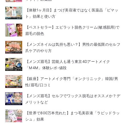
【体験1ヶ月目】まつげ美容液ではなく医薬品「ビマッ
ト」効果と使い方
【ベストセラー】エピラット脱色クリーム(敏感肌用)で
眉毛の脱色
【メンズネイルは気持ち悪い？】男性の最低限のセルフ
爪ケアのやり方
【メンズ眉毛】芸能人も通う東京4Dアートメイク
「M4M」体験レポ-値段
【銀座】アートメイク専門「オンクリニック」韓国/男
性/眉毛/口コミ
【メンズ眉毛】セルフでワックス脱毛はオススメか？デ
メリットなど
【世界で800万本売れた】まつ毛美容液「ラピッドラッ
シュ」効果