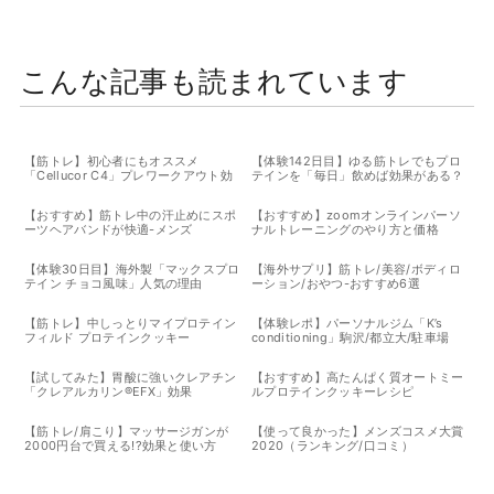
こんな記事も読まれています
【筋トレ】初心者にもオススメ
【体験142日目】ゆる筋トレでもプロ
「Cellucor C4」プレワークアウト効
テインを「毎日」飲めば効果がある？
果
【おすすめ】筋トレ中の汗止めにスポ
【おすすめ】zoomオンラインパーソ
ーツヘアバンドが快適-メンズ
ナルトレーニングのやり方と価格
【体験30日目】海外製「マックスプロ
【海外サプリ】筋トレ/美容/ボディロ
テイン チョコ風味」人気の理由
ーション/おやつ-おすすめ6選
【筋トレ】中しっとりマイプロテイン
【体験レポ】パーソナルジム「K’s
フィルド プロテインクッキー
conditioning」駒沢/都立大/駐車場
【試してみた】胃酸に強いクレアチン
【おすすめ】高たんぱく質オートミー
「クレアルカリン®EFX」効果
ルプロテインクッキーレシピ
【筋トレ/肩こり】マッサージガンが
【使って良かった】メンズコスメ大賞
2000円台で買える!?効果と使い方
2020（ランキング/口コミ）