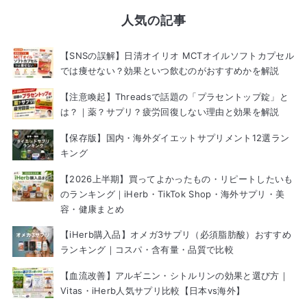
人気の記事
【SNSの誤解】日清オイリオ MCTオイルソフトカプセル
では痩せない？効果といつ飲むのがおすすめかを解説
【注意喚起】Threadsで話題の「プラセントップ錠」と
は？｜薬？サプリ？疲労回復しない理由と効果を解説
【保存版】国内・海外ダイエットサプリメント12選ラン
キング
【2026上半期】買ってよかったもの・リピートしたいも
のランキング｜iHerb・TikTok Shop・海外サプリ・美
容・健康まとめ
【iHerb購入品】オメガ3サプリ（必須脂肪酸）おすすめ
ランキング｜コスパ・含有量・品質で比較
【血流改善】アルギニン・シトルリンの効果と選び方｜
Vitas・iHerb人気サプリ比較【日本vs海外】