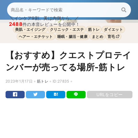
＼インケア9割、美は内側から。／
2488
件の本音レビューを公開中！
美肌・エイジング
クリニック・エステ
筋トレ
ダイエット
ヘアー・エチケット
睡眠・腸活・健康
まとめ
育毛
【おすすめ】クエストプロテイ
ンバーが売ってる場所-筋トレ
2023年1月17日
筋トレ
ID:27835
URLをコピー