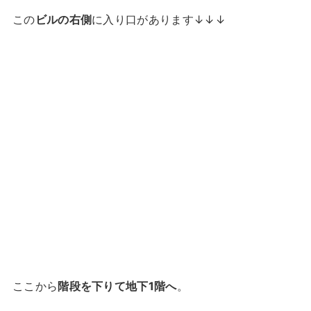
この
ビルの右側
に入り口があります↓↓↓
ここから
階段を下りて地下1階へ
。