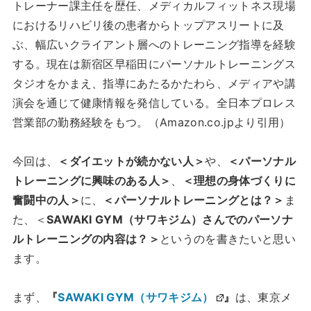
トレーナー課主任を歴任、メディカルフィットネス現場
におけるリハビリ後の患者からトップアスリートに及
ぶ、幅広いクライアント層へのトレーニング指導を経験
する。現在は新宿区早稲田にパーソナルトレーニングス
タジオをかまえ、指導にあたるかたわら、メディアや講
演会を通じて健康情報を発信している。全日本プロレス
営業部の勤務経験をもつ。（Amazon.co.jpより引用）
今回は、
＜ダイエットが続かない人＞
や、
＜パーソナル
トレーニングに興味のある人＞
、
＜理想の身体づくりに
奮闘中の人＞
に、
＜パーソナルトレーニングとは？＞
ま
た、＜
SAWAKI GYM（サワキジム）さんでのパーソナ
ルトレーニングの内容は？＞
というのを書きたいと思い
ます。
まず、
『
SAWAKI GYM（サワキジム）
』
は、東京メ