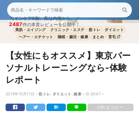
＼インケア9割、美は内側から。／
2487
件の本音レビューを公開中！
美肌・エイジング
クリニック・エステ
筋トレ
ダイエット
ヘアー・エチケット
睡眠・腸活・健康
まとめ
育毛
【女性にもオススメ】東京パー
ソナルトレーニングなら-体験
レポート
2015年10月11日
筋トレ
,
ダイエット
,
健康
ID:3047
URLをコピー