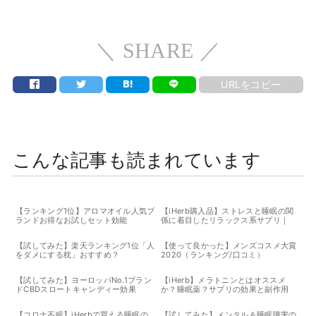
＼ SHARE ／
URLをコピー
こんな記事も読まれています
【ランキング1位】アロマオイル人気ブ
【iHerb購入品】ストレスと睡眠の関
ランドお得なお試しセット効能
係に着目したリラックス系サプリ｜
LifeTime Vitamins Calm & Calmer レ
ビュー
【試してみた】楽天ランキング1位「人
【使って良かった】メンズコスメ大賞
をダメにする枕」おすすめ？
2020（ランキング/口コミ）
【試してみた】ヨーロッパNo.1ブラン
【iHerb】メラトニンとはオススメ
ドCBDスロートキャンディー効果
か？睡眠薬？サプリの効果と副作用
【コロナ不眠】iHerbで買える睡眠の
【試してみた】メンタル＆睡眠障害の