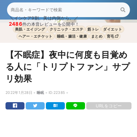
＼インケア9割、美は内側から。／
2486
件の本音レビューを公開中！
美肌・エイジング
クリニック・エステ
筋トレ
ダイエット
ヘアー・エチケット
睡眠・腸活・健康
まとめ
育毛
【不眠症】夜中に何度も目覚め
る人に「トリプトファン」サプ
リ効果
2022年1月28日
睡眠
ID:22385
URLをコピー