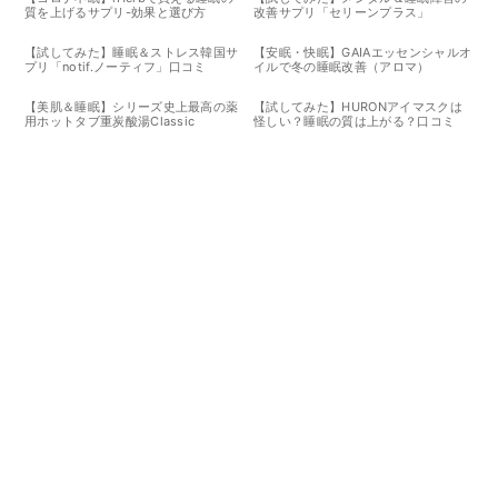
質を上げるサプリ-効果と選び方
改善サプリ「セリーンプラス」
【試してみた】睡眠＆ストレス韓国サ
【安眠・快眠】GAIAエッセンシャルオ
プリ「notif.ノーティフ」口コミ
イルで冬の睡眠改善（アロマ）
【美肌＆睡眠】シリーズ史上最高の薬
【試してみた】HURONアイマスクは
用ホットタブ重炭酸湯Classic
怪しい？睡眠の質は上がる？口コミ