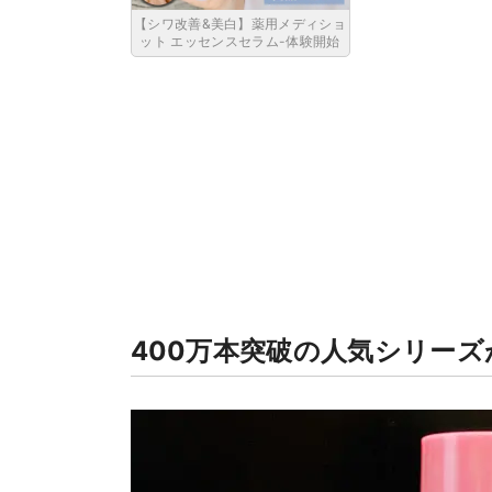
【シワ改善&美白】薬用メディショ
ット エッセンスセラム-体験開始
400万本突破の人気シリー