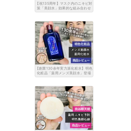
【祝135周年】マスク内のニキビ対
策「美顔水」効果的な組み合わせ
【創業130余年実力派化粧水】明色
化粧品「薬用メンズ美顔水」登場