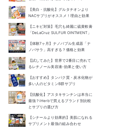
【美白・抗酸化】グルタチオンより
NACサプリがオススメ！理由と効果
【ニキビ対策】毛穴も綺麗に硫黄軟膏
「DeLaCruz SULFUR OINTMENT」
【体験7ヶ月】ナノバブル生成器「ナ
ノバサラ」高すぎる？価格と効果
【試してみた】世界で2番目に売れて
るレチノール美容液-効果と使い方
【おすすめ】タンパク質・炭水化物が
多い人のビタミンB群サプリ
【抗酸化】アスタキサンチンは本当に
最強？iHerbで買えるブランド別比較
とサプリの選び方
【シナールより効果的】美肌になれる
サプリメント最強の組み合わせ