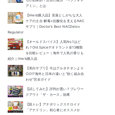
ちが効果的？注目の成分「ベンフォチ
アミン」とは
【iHerb購入品】見落としがちな大人
ケアの土台 解毒×抗酸化を支えるNAC
サプリ｜Doctor’s Best NACDetox
Regulator
【オールドスパイス】人気No.1はど
れ？Old Spiceデオドラント全13種類
を比較レビュー｜海外で人気の香りも
紹介｜iHerb購入品
【美白サプリ】今はグルタチオンより
○○!?海外と日本の違いと“効く組み合
わせ”完全ガイド
【試してみた】評判が悪い？プレワー
クアウト「ザ・カース」効果
【筋トレ】アナボリックステロイド
「アナドリン」初心者にオススメか