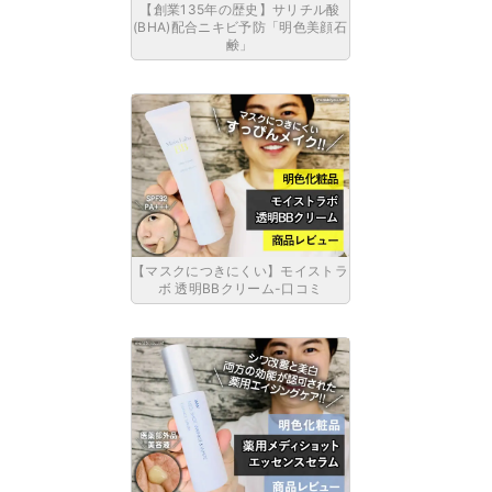
【創業135年の歴史】サリチル酸
(BHA)配合ニキビ予防「明色美顔石
鹸」
【マスクにつきにくい】モイストラ
ボ 透明BBクリーム-口コミ