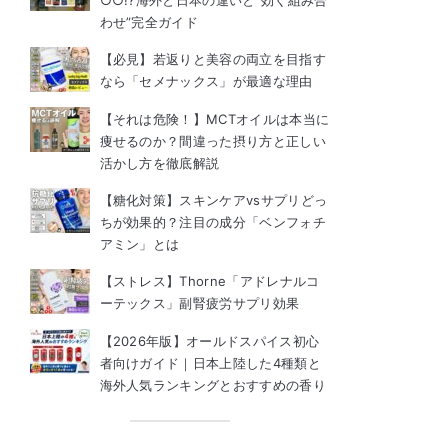
○○!?海外と日本の違いと“効く組み合
わせ”完全ガイド
【必見】若返りと美容の両立を目指す
なら「セメナックス」が最適な理由
【それは危険！】MCTオイルは本当に
痩せるのか？間違った摂り方と正しい
活かし方を徹底解説
【糖化対策】スキンケアvsサプリどっ
ちが効果的？注目の成分「ベンフォチ
アミン」とは
【ストレス】Thorne「アドレナルコ
ーテックス」副腎疲労サプリ効果
【2026年版】オールドスパイス初心
者向けガイド｜日本上陸した4種類と
海外人気ランキングとおすすめの香り