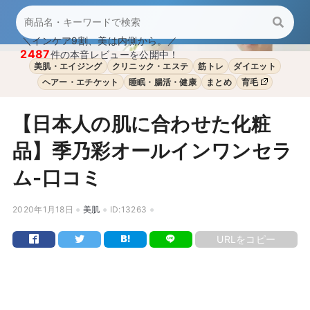
＼インケア9割、美は内側から。／
2487
件の本音レビューを公開中！
美肌・エイジング
クリニック・エステ
筋トレ
ダイエット
ヘアー・エチケット
睡眠・腸活・健康
まとめ
育毛
【日本人の肌に合わせた化粧
品】季乃彩オールインワンセラ
ム-口コミ
2020年1月18日
美肌
ID:13263
URLをコピー