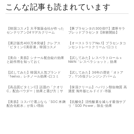
こんな記事も読まれています
【韓国コスメ】大手製薬会社が作った
【豚プラセンタの300倍!?】濃厚サラ
センテリアン24マデカクリーム
ブレッドプラセンタ【体験開始】
【累計販売400万本突破】クレアス
【オーストラリアNo.1】プラセンタコ
「ビタミンC美容液」韓国コスメ
ンセントレートクリームｰ口コミ
【美白・美肌】シナール配合錠の効果
【試してみた】レスベラトロールｘ
と副作用を知っておく
NMN「レスベラショット」効果
【試してみた】韓国大人気ブランド
【試してみた】36年の歴史「オトア
「feelxo」レチノール効果-口コミ
フ」1つ5役クレンジングバーム
【高品質ビタミンC】話題の「クオリ
【保湿クリーム】ヘパリン類似物質 高
C」配合パウダー｜効果と選び方｜サ
濃度 海外版ヒルドイド-市販
プリ体験レビュー
【美肌】コスパで選ぶなら「SOC 米麹
【抗酸化】活性酸素を減らす最強サプ
配合化粧水」が良い理由
リ「SOD Power」除去-効果