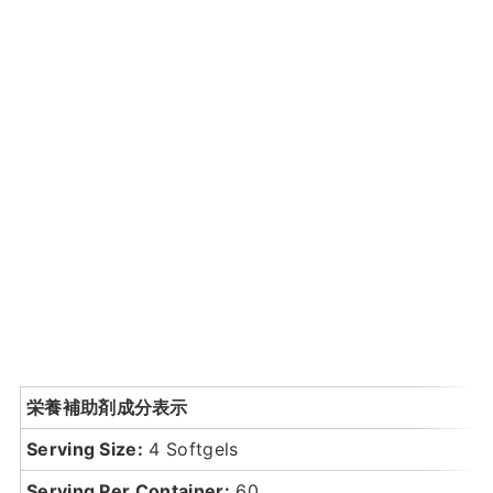
栄養補助剤成分表示
Serving Size:
4 Softgels
Serving Per Container:
60