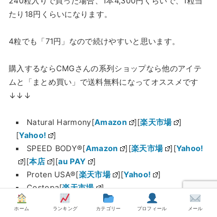
240粒入りで買った場合、1本4,300円くらいで、1粒当
たり18円くらいになります。
4粒でも「71円」なので続けやすいと思います。
購入するならCMGさんの系列ショップなら他のアイテ
ムと「まとめ買い」で送料無料になってオススメです
↓↓↓
Natural Harmony[
Amazon
][
楽天市場
]
[
Yahoo!
]
SPEED BODY®[
Amazon
][
楽天市場
][
Yahoo!
][
本店
][
au PAY
]
Proten USA®[
楽天市場
][
Yahoo!
]
Costopa[
楽天市場
]
Women’s Fitness[
Yahoo!
]
ホーム
ランキング
カテゴリー
プロフィール
メール