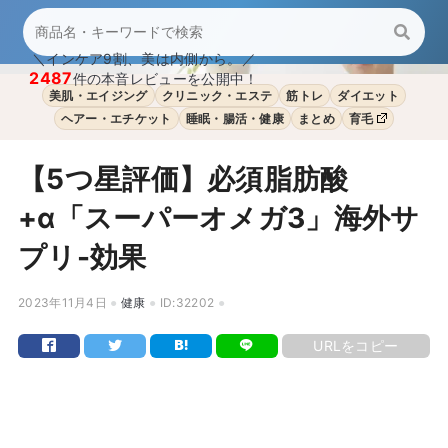
＼インケア9割、美は内側から。／
2487
件の本音レビューを公開中！
美肌・エイジング
クリニック・エステ
筋トレ
ダイエット
ヘアー・エチケット
睡眠・腸活・健康
まとめ
育毛
【5つ星評価】必須脂肪酸
+α「スーパーオメガ3」海外サ
プリ-効果
2023年11月4日
健康
ID:32202
URLをコピー