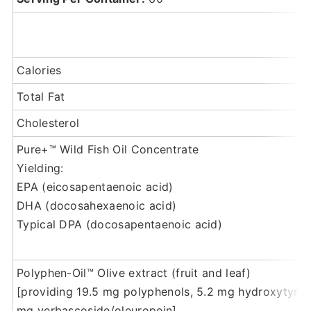
Calories
Total Fat
Cholesterol
Pure+™ Wild Fish Oil Concentrate
Yielding:
EPA (eicosapentaenoic acid)
DHA (docosahexaenoic acid)
Typical DPA (docosapentaenoic acid)
Polyphen-Oil™ Olive extract (fruit and leaf)
[providing 19.5 mg polyphenols, 5.2 mg hydroxytyroso
mg verbascoside/oleuropein]