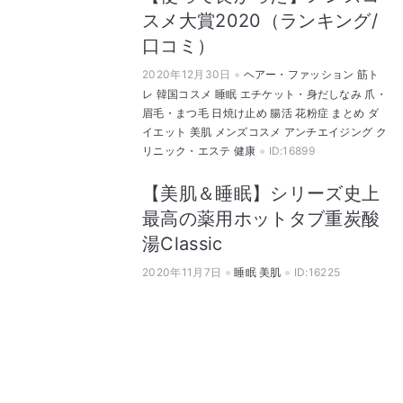
スメ大賞2020（ランキング/
口コミ）
2020年12月30日
ヘアー・ファッション
筋ト
レ
韓国コスメ
睡眠
エチケット・身だしなみ
爪・
眉毛・まつ毛
日焼け止め
腸活
花粉症
まとめ
ダ
イエット
美肌
メンズコスメ
アンチエイジング
ク
リニック・エステ
健康
ID:16899
【美肌＆睡眠】シリーズ史上
最高の薬用ホットタブ重炭酸
湯Classic
2020年11月7日
睡眠
美肌
ID:16225