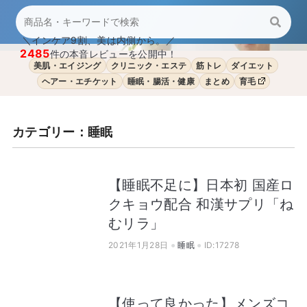
＼インケア9割、美は内側から。／
2485
件の本音レビューを公開中！
美肌・エイジング
クリニック・エステ
筋トレ
ダイエット
ヘアー・エチケット
睡眠・腸活・健康
まとめ
育毛
カテゴリー：睡眠
【睡眠不足に】日本初 国産ロ
クキョウ配合 和漢サプリ「ね
むリラ」
2021年1月28日
睡眠
ID:17278
【使って良かった】メンズコ