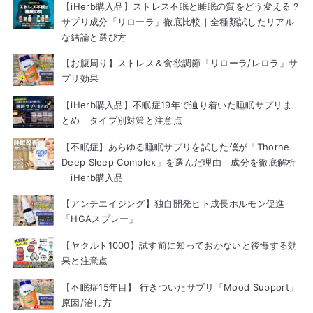
【iHerb購入品】ストレス不眠と睡眠の質をどう変える？
サプリ成分「リローラ」徹底比較｜全種類試したリアル
な結論と選び方
【お腹周り】ストレス＆食欲調節「リローラ/レロラ」サ
プリ効果
【iHerb購入品】不眠症19年で辿り着いた睡眠サプリま
とめ｜タイプ別対策と注意点
【不眠症】あらゆる睡眠サプリを試した僕が「Thorne
Deep Sleep Complex」を選んだ理由｜成分を徹底解析
｜iHerb購入品
【アンチエイジング】独自開発ヒト成長ホルモン促進
「HGAスプレー」
【ヤクルト1000】試す前に知っておかないと後悔する効
果と注意点
【不眠症15年目】 行きついたサプリ「Mood Support」
原因/治し方