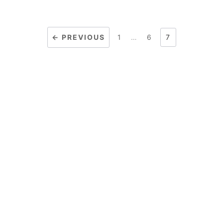
← PREVIOUS
1
…
6
7
投
稿
の
ペ
ー
ジ
送
り