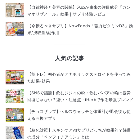
【自律神経と美容の関係】米ぬか由来の注目成分「ガン
マオリザノール」効果｜サプリ体験レビュー
【今摂るべきサプリ】NowFoods「強力ビタミンD3」効
果/摂取量/副作用
人気の記事
【筋トレ】初心者がアナボリックステロイドを使ってみ
た結果-効果
【SNSで話題】飲むジジイの粉・飲むババアの粉は疲労
回復じゃない？違い・注意点・iHerbで作る最強ブレンド
【チョコザップ】ヘルスウォッチと体重計が退会後も使
える互換アプリ
【糖化対策】スキンケアvsサプリどっちが効果的？注目
の成分「ベンフォチアミン」とは