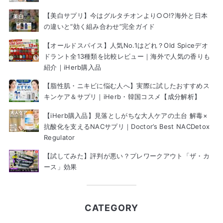
【美白サプリ】今はグルタチオンより○○!?海外と日本
の違いと“効く組み合わせ”完全ガイド
【オールドスパイス】人気No.1はどれ？Old Spiceデオ
ドラント全13種類を比較レビュー｜海外で人気の香りも
紹介｜iHerb購入品
【脂性肌・ニキビに悩む人へ】実際に試したおすすめス
キンケア＆サプリ｜iHerb・韓国コスメ【成分解析】
【iHerb購入品】見落としがちな大人ケアの土台 解毒×
抗酸化を支えるNACサプリ｜Doctor’s Best NACDetox
Regulator
【試してみた】評判が悪い？プレワークアウト「ザ・カ
ース」効果
CATEGORY