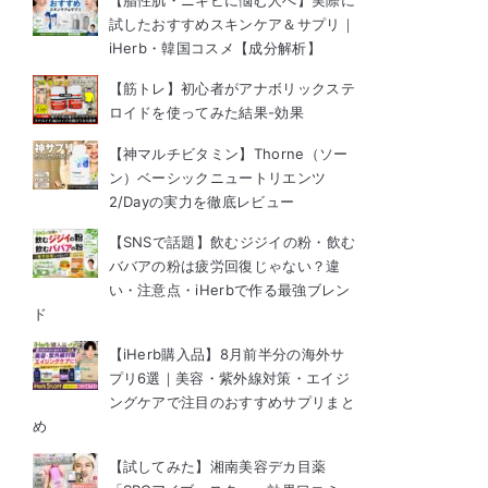
【脂性肌・ニキビに悩む人へ】実際に
試したおすすめスキンケア＆サプリ｜
iHerb・韓国コスメ【成分解析】
【筋トレ】初心者がアナボリックステ
ロイドを使ってみた結果-効果
【神マルチビタミン】Thorne（ソー
ン）ベーシックニュートリエンツ
2/Dayの実力を徹底レビュー
【SNSで話題】飲むジジイの粉・飲む
ババアの粉は疲労回復じゃない？違
い・注意点・iHerbで作る最強ブレン
ド
【iHerb購入品】8月前半分の海外サ
プリ6選｜美容・紫外線対策・エイジ
ングケアで注目のおすすめサプリまと
め
【試してみた】湘南美容デカ目薬