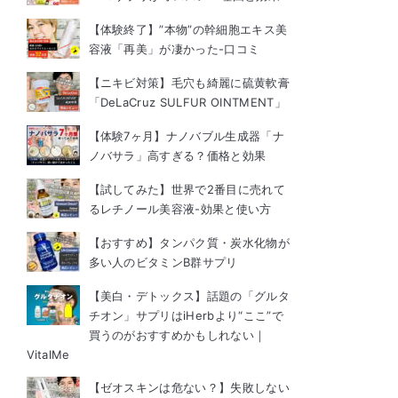
【体験終了】”本物”の幹細胞エキス美
容液「再美」が凄かった-口コミ
【ニキビ対策】毛穴も綺麗に硫黄軟膏
「DeLaCruz SULFUR OINTMENT」
【体験7ヶ月】ナノバブル生成器「ナ
ノバサラ」高すぎる？価格と効果
【試してみた】世界で2番目に売れて
るレチノール美容液-効果と使い方
【おすすめ】タンパク質・炭水化物が
多い人のビタミンB群サプリ
【美白・デトックス】話題の「グルタ
チオン」サプリはiHerbより“ここ”で
買うのがおすすめかもしれない｜
VitalMe
【ゼオスキンは危ない？】失敗しない