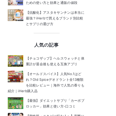
ための使い方と効果と通販の値段
【抗酸化】アスタキサンチンは本当に
最強？iHerbで買えるブランド別比較
とサプリの選び方
人気の記事
【チョコザップ】ヘルスウォッチと体
重計が退会後も使える互換アプリ
【オールドスパイス】人気No.1はど
れ？Old Spiceデオドラント全13種類
を比較レビュー｜海外で人気の香りも
紹介｜iHerb購入品
【最強】ダイエットサプリ「カーボブ
ロッカー」効果と使い方-口コミ