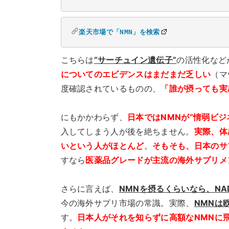
楽天市場で「NMN」を検索
こちらは
“サーチュイン遺伝子”
の活性化など
についてのエビデンスはまだまだ乏しい
（マ
度確認されているものの、
「誰が摂っても実
にもかかわらず、
日本ではNMNが“情弱ビジ
入してしまう人が後を絶ちません。
実際、体
いという人がほとんど
。
そもそも、日本のサ
すなら
医薬品グレードが主流の海外サプリメ
さらに言えば、
NMNを摂るくらいなら、N
今の海外サプリ市場の常識。実際、
NMNは
す。
日
本人がそれを知らずに高額なNMNに