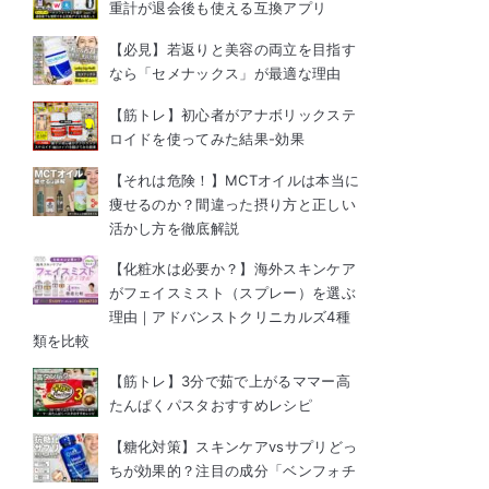
重計が退会後も使える互換アプリ
【必見】若返りと美容の両立を目指す
なら「セメナックス」が最適な理由
【筋トレ】初心者がアナボリックステ
ロイドを使ってみた結果-効果
【それは危険！】MCTオイルは本当に
痩せるのか？間違った摂り方と正しい
活かし方を徹底解説
【化粧水は必要か？】海外スキンケア
がフェイスミスト（スプレー）を選ぶ
理由｜アドバンストクリニカルズ4種
類を比較
【筋トレ】3分で茹で上がるママー高
たんぱくパスタおすすめレシピ
【糖化対策】スキンケアvsサプリどっ
ちが効果的？注目の成分「ベンフォチ