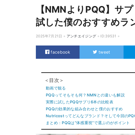
【NMNよりPQQ】サ
試した僕のおすすめラ
2025年7月21日
アンチエイジング
ID:39531
facebook
tweet
＜目次＞
動画で観る
PQQってそもそも何？NMNとの違いも解説
実際に試したPQQサプリ6本の比較表
PQQの効果的な組み合わせと僕のおすすめ
Nutricostってどんなブランド？そして今回のP
まとめ：PQQは“体感重視”で選ぶのがポイント