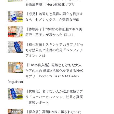
を徹底解説｜iHerb抗酸化サプリ
【必見】若返りと美容の両立を目指す
なら「セメナックス」が最適な理由
【体験終了】”本物”の幹細胞エキス美
容液「再美」が凄かった-口コミ
【糖化対策】スキンケアvsサプリどっ
ちが効果的？注目の成分「ベンフォチ
アミン」とは
【iHerb購入品】見落としがちな大人
ケアの土台 解毒×抗酸化を支えるNAC
サプリ｜Doctor’s Best NACDetox
Regulator
【抗糖化】老けない人が選ぶ究極サプ
リ「スーパーカルノシン」効果と真実
｜体験レポート
【保存版】高額NMNに騙されないた