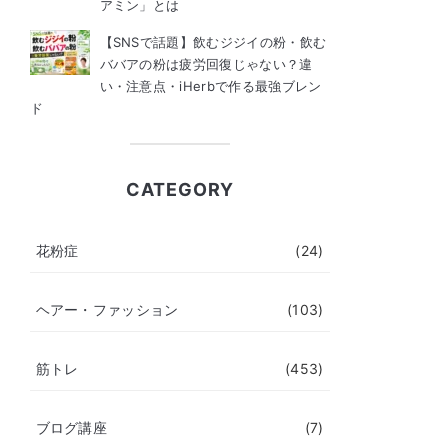
アミン」とは
【SNSで話題】飲むジジイの粉・飲む
ババアの粉は疲労回復じゃない？違
い・注意点・iHerbで作る最強ブレン
ド
CATEGORY
花粉症
(24)
ヘアー・ファッション
(103)
筋トレ
(453)
ブログ講座
(7)