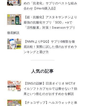
めの「抗老化」サプリのベストな組み
合わせ【iHerb購入品】
【超・抗酸化】アスタキサンチンより
最強の抗酸化サプリ「SOD」+αで
「活性酸素」対策！Swansonサプリ
徹底解説
【NMNよりPQQ】サプリ6種類を徹
底比較！実際に試した僕のおすすめラ
ンキングと選び方
人気の記事
【SNSの誤解】日清オイリオ MCTオ
イルソフトカプセルでは痩せない？効
果といつ飲むのがおすすめかを解説
【チョコザップ】ヘルスウォッチと体