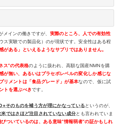
がメインの働きですが、
実際のところ、人での有効性
ウス実験での製品化）のが現状です。安全性はある程
感がある」といえるようなサプリではありません。
ネス”の代表格
のように扱われ、高額な国産NMNを購
感が無い、あるいはプラセボレベルの変化しか感じな
プリメントは「食品グレード」が基本
なので、仮に試
ントを選ぶべき
です。
AD+そのものを補う方が理にかなっている
というのが、
欧米ではさほど注目されていない成分
とも言われていま
飛びついているのは、ある意味“情報弱者”の証かもしれ