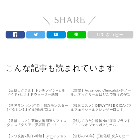
＼ SHARE ／
URLをコピー
こんな記事も読まれています
【美肌カクテル】トレチノイン+ヒル
【重要】Advanced Clinicalsレチノー
ドイド+セラミドウォーター感想
ルボディクリームはどこで買うのが安
心？効果や「白くなる」噂の真相
【世界ランキング1位】保湿モンスター
【韓国コスメ】DEWYTREE CICAバブ
[ビタミンEオイル]効果/口コミ
ルフェイシャルクレンザー口コミ
【発酵コスメ】芸能人御用達ソフィス
【試してみた】韓国No.1保湿ブランド
タンス「クリア」美容液-口コミ
「フィジオジェルAIクリーム」
【シワ改善x美白x時短】メディショッ
【信頼の50年】三粧化研 炭入りピー