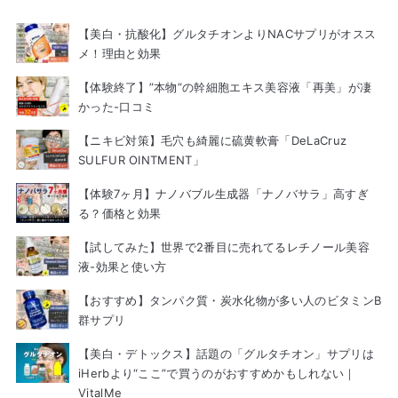
【美白・抗酸化】グルタチオンよりNACサプリがオスス
メ！理由と効果
【体験終了】”本物”の幹細胞エキス美容液「再美」が凄
かった-口コミ
【ニキビ対策】毛穴も綺麗に硫黄軟膏「DeLaCruz
SULFUR OINTMENT」
【体験7ヶ月】ナノバブル生成器「ナノバサラ」高すぎ
る？価格と効果
【試してみた】世界で2番目に売れてるレチノール美容
液-効果と使い方
【おすすめ】タンパク質・炭水化物が多い人のビタミンB
群サプリ
【美白・デトックス】話題の「グルタチオン」サプリは
iHerbより“ここ”で買うのがおすすめかもしれない｜
VitalMe