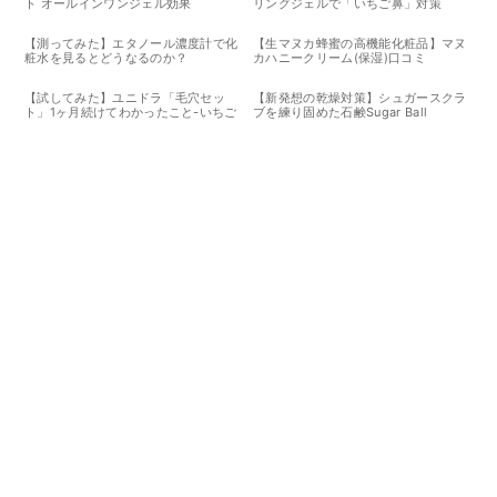
ト オールインワンジェル効果
リングジェルで「いちご鼻」対策
【測ってみた】エタノール濃度計で化
【生マヌカ蜂蜜の高機能化粧品】マヌ
粧水を見るとどうなるのか？
カハニークリーム(保湿)口コミ
【試してみた】ユニドラ「毛穴セッ
【新発想の乾燥対策】シュガースクラ
ト」1ヶ月続けてわかったこと-いちご
ブを練り固めた石鹸Sugar Ball
鼻