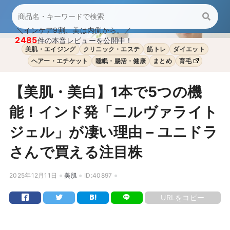
＼インケア9割、美は内側から。／
2485
件の本音レビューを公開中！
美肌・エイジング
クリニック・エステ
筋トレ
ダイエット
ヘアー・エチケット
睡眠・腸活・健康
まとめ
育毛
【美肌・美白】1本で5つの機
能！インド発「ニルヴァライト
ジェル」が凄い理由 – ユニドラ
さんで買える注目株
2025年12月11日
美肌
ID:40897
URLをコピー