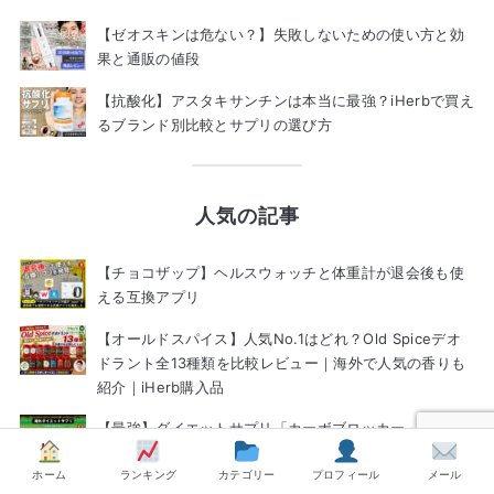
【ゼオスキンは危ない？】失敗しないための使い方と効
果と通販の値段
【抗酸化】アスタキサンチンは本当に最強？iHerbで買え
るブランド別比較とサプリの選び方
人気の記事
【チョコザップ】ヘルスウォッチと体重計が退会後も使
える互換アプリ
【オールドスパイス】人気No.1はどれ？Old Spiceデオ
ドラント全13種類を比較レビュー｜海外で人気の香りも
紹介｜iHerb購入品
【最強】ダイエットサプリ「カーボブロッカー」効果と
使い方-口コミ
ホーム
ランキング
カテゴリー
プロフィール
メール