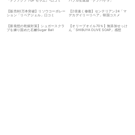
『ナノアクア 7GF セラム』-口コミ
バブル生成器「ナノバサラ」
【販売80万本突破】リソウコーポレー
【2倍速く修復】センテリアン24「マ
ション「リペアジェル」口コミ
デカデイリーリペア」韓国コスメ
【新発想の乾燥対策】シュガースクラ
【オリーブオイル70％】無添加せっけ
ブを練り固めた石鹸Sugar Ball
ん「SHIBUYA OLIVE SOAP」感想