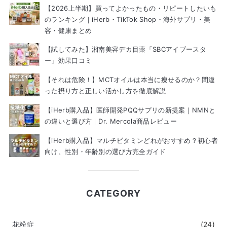
【2026上半期】買ってよかったもの・リピートしたいも
のランキング｜iHerb・TikTok Shop・海外サプリ・美
容・健康まとめ
【試してみた】湘南美容デカ目薬「SBCアイブースタ
ー」効果口コミ
【それは危険！】MCTオイルは本当に痩せるのか？間違
った摂り方と正しい活かし方を徹底解説
【iHerb購入品】医師開発PQQサプリの新提案｜NMNと
の違いと選び方｜Dr. Mercola商品レビュー
【iHerb購入品】マルチビタミンどれがおすすめ？初心者
向け、性別・年齢別の選び方完全ガイド
CATEGORY
花粉症
(24)