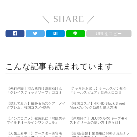
＼ SHARE ／
URLをコピー
こんな記事も読まれています
【先行体験】混合肌向け洗顔石けん
【1ヶ月分お試し】ナールスゲン配合
「クレイスティックソープ」口コミ
『ナールスピュア』効果と口コミ
【試してみた】鎮静＆毛穴ケア「メイ
【韓国コスメ】4KIND Black Sheet
クプレム」韓国コスメ-効果
Maskのパック効果と購入方法
【メンズコスメ】敏感肌に「弱肌男子
【体験終了】ULU(ウルウ)キープモイ
マイルドオールインワンジェル」
ストクリームの使い方【赤ら顔】
【人気上昇中！】ブースター美容液
【美肌/美髪】業務用に開発されたナノ