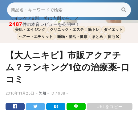
＼インケア9割、美は内側から。／
2487
件の本音レビューを公開中！
美肌・エイジング
クリニック・エステ
筋トレ
ダイエット
ヘアー・エチケット
睡眠・腸活・健康
まとめ
育毛
【大人ニキビ】市販アクアチ
ム？ランキング1位の治療薬-口
コミ
2016年11月25日
美肌
ID:4938
URLをコピー