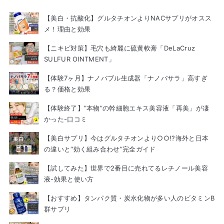
【美白・抗酸化】グルタチオンよりNACサプリがオスス
メ！理由と効果
【ニキビ対策】毛穴も綺麗に硫黄軟膏「DeLaCruz
SULFUR OINTMENT」
【体験7ヶ月】ナノバブル生成器「ナノバサラ」高すぎ
る？価格と効果
【体験終了】”本物”の幹細胞エキス美容液「再美」が凄
かった-口コミ
【美白サプリ】今はグルタチオンより○○!?海外と日本
の違いと“効く組み合わせ”完全ガイド
【試してみた】世界で2番目に売れてるレチノール美容
液-効果と使い方
【おすすめ】タンパク質・炭水化物が多い人のビタミンB
群サプリ