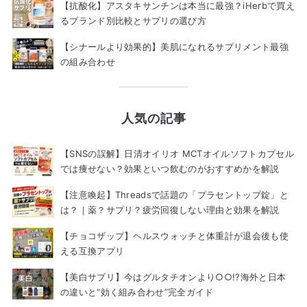
【抗酸化】アスタキサンチンは本当に最強？iHerbで買え
るブランド別比較とサプリの選び方
【シナールより効果的】美肌になれるサプリメント最強
の組み合わせ
人気の記事
【SNSの誤解】日清オイリオ MCTオイルソフトカプセル
では痩せない？効果といつ飲むのがおすすめかを解説
【注意喚起】Threadsで話題の「プラセントップ錠」と
は？｜薬？サプリ？疲労回復しない理由と効果を解説
【チョコザップ】ヘルスウォッチと体重計が退会後も使
える互換アプリ
【美白サプリ】今はグルタチオンより○○!?海外と日本
の違いと“効く組み合わせ”完全ガイド