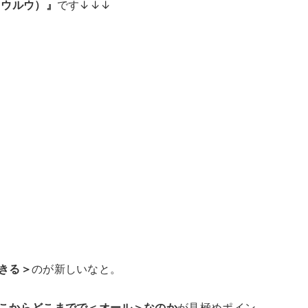
（ウルウ）』
です↓↓↓
きる＞
のが新しいなと。
こからどこまでで＜オール＞なのか
が見極めポイン