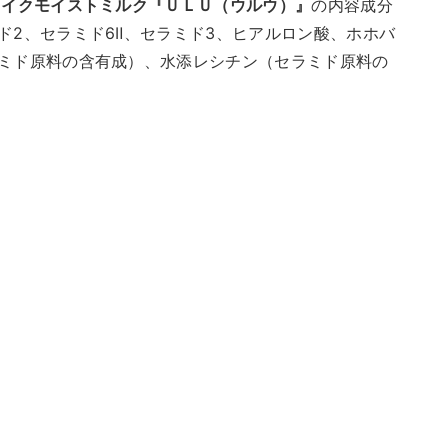
ェイクモイストミルク『ＵＬＵ（ウルウ）』
の内容成分
ド2、セラミド6Ⅱ、セラミド3、ヒアルロン酸、ホホバ
ミド原料の含有成）、水添レシチン（セラミド原料の