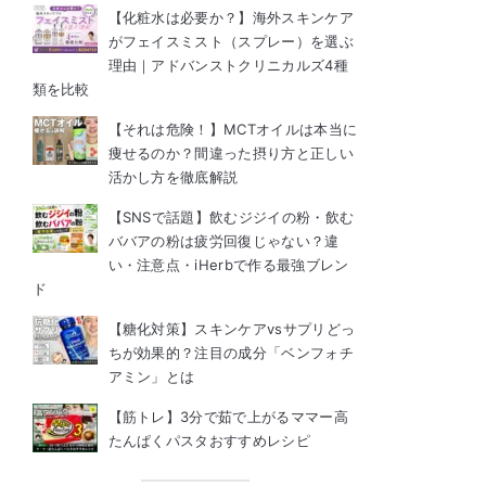
【化粧水は必要か？】海外スキンケア
がフェイスミスト（スプレー）を選ぶ
理由｜アドバンストクリニカルズ4種
類を比較
【それは危険！】MCTオイルは本当に
痩せるのか？間違った摂り方と正しい
活かし方を徹底解説
【SNSで話題】飲むジジイの粉・飲む
ババアの粉は疲労回復じゃない？違
い・注意点・iHerbで作る最強ブレン
ド
【糖化対策】スキンケアvsサプリどっ
ちが効果的？注目の成分「ベンフォチ
アミン」とは
【筋トレ】3分で茹で上がるママー高
たんぱくパスタおすすめレシピ