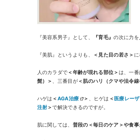
『美容系男子』として、
『育毛』
の次に力を
『美肌』というよりも、
＜見た目の若さ＞
に
人のカラダで
＜年齢が現れる部位＞
は、一番
髭）＞
、三番目が
＜肌のハリ（クマや法令線
ハゲは
＜
AGA治療
＞
、ヒゲは
＜
医療レーザ
注射
＞
で解決できるのですが。
肌に関しては、
普段の＜毎日のケア＞や食事