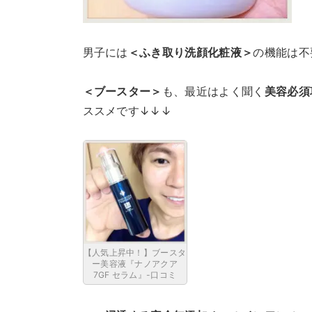
男子には
＜ふき取り洗顔化粧液＞
の機能は不
＜ブースター＞
も、最近はよく聞く
美容必須
ススメです↓↓↓
【人気上昇中！】ブースタ
ー美容液『ナノアクア
7GF セラム』-口コミ