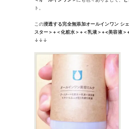
ト。
この
浸透する完全無添加オールインワン シ
スター＞+＜化粧水＞+＜乳液＞+<美容液
↓↓↓