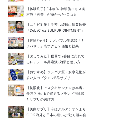
【体験終了】”本物”の幹細胞エキス美
容液「再美」が凄かった-口コミ
【ニキビ対策】毛穴も綺麗に硫黄軟膏
「DeLaCruz SULFUR OINTMENT」
【体験7ヶ月】ナノバブル生成器「ナ
ノバサラ」高すぎる？価格と効果
【試してみた】世界で2番目に売れて
るレチノール美容液-効果と使い方
【おすすめ】タンパク質・炭水化物が
多い人のビタミンB群サプリ
【抗酸化】アスタキサンチンは本当に
最強？iHerbで買えるブランド別比較
とサプリの選び方
【美白サプリ】今はグルタチオンより
○○!?海外と日本の違いと“効く組み合