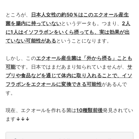
ところが、
日本人女性の約50％はこのエクオール産生
菌を腸内に持っていない
というデータも。つまり、
2人
に1人はイソフラボンをいくら摂っても、実は効果が出
ていない可能性がある
ということになります。
しかし、この
エクオール産生菌は「外から摂る」ことも
可能
です。日本ではまだあまり知られていませんが、
サ
プリや食品などを通じて体内に取り入れることで、イソ
フラボンをエクオールに変換できる可能性
があるんで
す。
現在、エクオールを作れる菌は
10種類前後
発見されてい
ます
↓↓↓