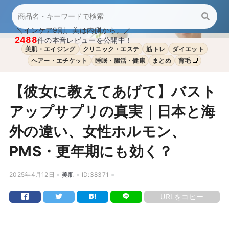
＼インケア9割、美は内側から。／
2488
件の本音レビューを公開中！
美肌・エイジング
クリニック・エステ
筋トレ
ダイエット
ヘアー・エチケット
睡眠・腸活・健康
まとめ
育毛
【彼女に教えてあげて】バスト
アップサプリの真実｜日本と海
外の違い、女性ホルモン、
PMS・更年期にも効く？
2025年4月12日
美肌
ID:38371
URLをコピー