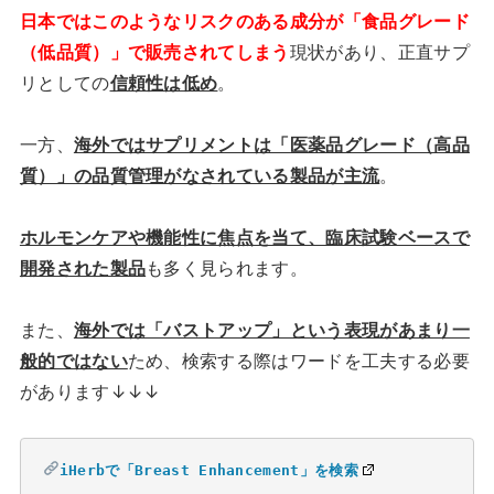
日本ではこのようなリスクのある成分が「食品グレード
（低品質）
」で販売されてしまう
現状があり、正直サプ
リとしての
信頼性は低め
。
一方、
海外ではサプリメントは「医薬品グレード（高品
質）」の品質管理がなされている製品が主流
。
ホルモンケアや機能性に焦点を当て、臨床試験ベースで
開発された製品
も多く見られます。
また、
海外では「バストアップ」という表現があまり一
般的ではない
ため、検索する際はワードを工夫する必要
があります↓↓↓
iHerbで「Breast Enhancement」を検索