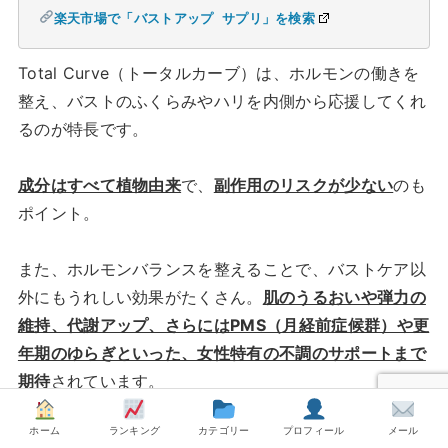
楽天市場で「バストアップ サプリ」を検索
Total Curve（トータルカーブ）は、ホルモンの働きを
整え、バストのふくらみやハリを内側から応援してくれ
るのが特長です。
成分はすべて植物由来
で、
副作用のリスクが少ない
のも
ポイント。
また、ホルモンバランスを整えることで、バストケア以
外にもうれしい効果がたくさん。
肌のうるおいや弾力の
維持、代謝アップ、さらにはPMS（月経前症候群）や更
年期のゆらぎといった、女性特有の不調のサポートまで
期待
されています。
ホーム
ランキング
カテゴリー
プロフィール
メール
また、
強力なバストケア成分として知られている成分