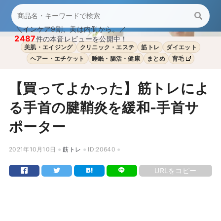
＼インケア9割、美は内側から。／
2487
件の本音レビューを公開中！
美肌・エイジング
クリニック・エステ
筋トレ
ダイエット
ヘアー・エチケット
睡眠・腸活・健康
まとめ
育毛
【買ってよかった】筋トレによ
る手首の腱鞘炎を緩和-手首サ
ポーター
2021年10月10日
筋トレ
ID:20640
URLをコピー