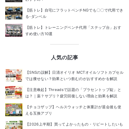
【筋トレ】自宅にフラットベンチNGでも〇〇で代用でき
る-ダンベル
【筋トレ】トレーニングベンチ代用「ステップ台」おす
すめ使い方10選
人気の記事
【SNSの誤解】日清オイリオ MCTオイルソフトカプセル
では痩せない？効果といつ飲むのがおすすめかを解説
【注意喚起】Threadsで話題の「プラセントップ錠」と
は？｜薬？サプリ？疲労回復しない理由と効果を解説
【チョコザップ】ヘルスウォッチと体重計が退会後も使
える互換アプリ
【2026上半期】買ってよかったもの・リピートしたいも