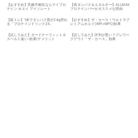
【おすすめ】乳糖不耐症ならマイプロ
【高タンパク＆エネルギー】ALLMAX
テイン ホエイ アイソレート
プロテインバーがオススメな理由
【筋トレ】1本でタンパク質が24g摂れ
【おすすめ】ザ・カース！ウルトラプ
る「プロテインドリンク24」
レミアムホエイ(WPI+WPC)効果
【試してみた】ガードナーフィットネ
【試してみた】評判が悪い？プレワー
スベルト違い-効果/デメリット
クアウト「ザ・カース」効果