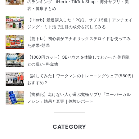
のランキング｜iHerb・TikTok Shop・海外サプリ・美
容・健康まとめ
【iHerb】最近購入した「PQQ」サプリ5種｜アンチエイ
ジング・ミト活で注目の成分を試してみる
【筋トレ】初心者がアナボリックステロイドを使ってみ
た結果-効果
【1000円カット】QBハウスを体験してわかった美容院
との違い-料金他
【試してみた】ワークマンのトレーニングウェア(580円)
おすすめ？
【抗糖化】老けない人が選ぶ究極サプリ「スーパーカル
ノシン」効果と真実｜体験レポート
CATEGORY