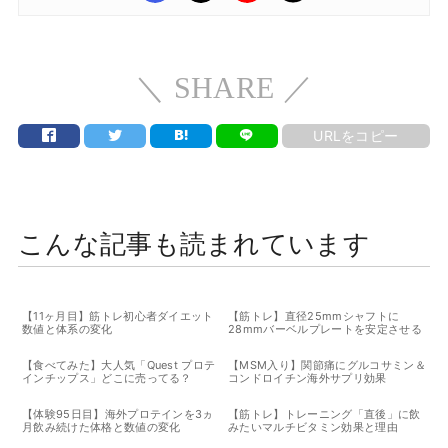
＼ SHARE ／
URLをコピー
こんな記事も読まれています
【11ヶ月目】筋トレ初心者ダイエット
【筋トレ】直径25mmシャフトに
数値と体系の変化
28mmバーベルプレートを安定させる
方法
【食べてみた】大人気「Quest プロテ
【MSM入り】関節痛にグルコサミン＆
インチップス」どこに売ってる？
コンドロイチン海外サプリ効果
【体験95日目】海外プロテインを3ヵ
【筋トレ】トレーニング「直後」に飲
月飲み続けた体格と数値の変化
みたいマルチビタミン効果と理由