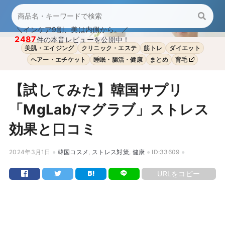
＼インケア9割、美は内側から。／
2487
件の本音レビューを公開中！
美肌・エイジング
クリニック・エステ
筋トレ
ダイエット
ヘアー・エチケット
睡眠・腸活・健康
まとめ
育毛
【試してみた】韓国サプリ
「MgLab/マグラブ」ストレス
効果と口コミ
2024年3月1日
韓国コスメ
,
ストレス対策
,
健康
ID:33609
URLをコピー