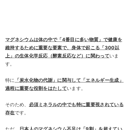
マグネシウムは体の中で「4番目に多い物質」で健康を
維持するために重要な要素で、身体で起こる「300以
上」の生体化学反応（酵素反応など）に関わって
いま
す。
特に
「炭水化物の代謝」に関与して「エネルギー生成」
過程に重要な役割をはたして
います。
そのため、
必須ミネラルの中でも特に重要視されている
存在
です。
ただ、
日本人のマグネシウム不足は「9割」を超えてい