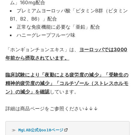
ム」160mg配合
プレミアムヨーロッパ酸「ビタミンB群（ビタミン
B1、B2、B6）」配合
正常な免疫機能に必要な「亜鉛」配合
ハニーグレープフルーツ味
「ホンギョンチョンエキス」は、
ヨーロッパでは3000
年前から摂取されています。
臨床試験により「夜勤による疲労度の減少」「受験生の
精神的疲労度の減少」「コルチゾール（ストレスホルモ
ン）の減少」を確認
しています。
詳細は商品ページをご参照ください↓↓↓
≫ 
MgLAB公式Qoo10ページ