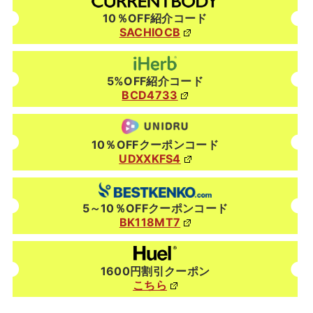
10％OFF紹介コード
SACHIOCB
5%OFF紹介コード
BCD4733
10％OFFクーポンコード
UDXXKFS4
5～10％OFFクーポンコード
BK118MT7
1600円割引クーポン
こちら