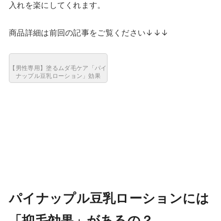
入れを楽にしてくれます。
商品詳細は前回の記事をご覧ください↓↓↓
【男性専用】塗るムダ毛ケア「パイ
ナップル豆乳ローション」効果
パイナップル豆乳ローションには
「抑毛効果」があるの？