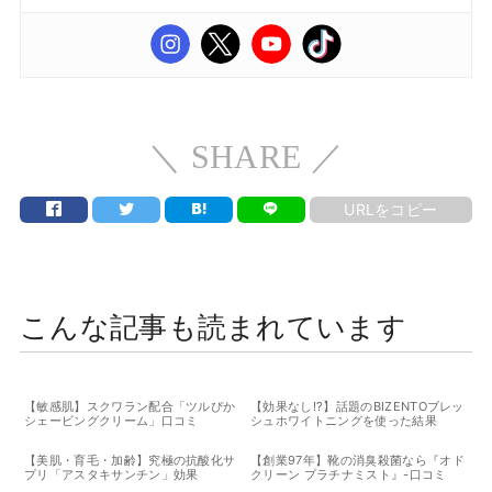
＼ SHARE ／
URLをコピー
こんな記事も読まれています
【敏感肌】スクワラン配合「ツルぴか
【効果なし!?】話題のBIZENTOブレッ
シェービングクリーム」口コミ
シュホワイトニングを使った結果
【美肌・育毛・加齢】究極の抗酸化サ
【創業97年】靴の消臭殺菌なら『オド
プリ「アスタキサンチン」効果
クリーン プラチナミスト』-口コミ