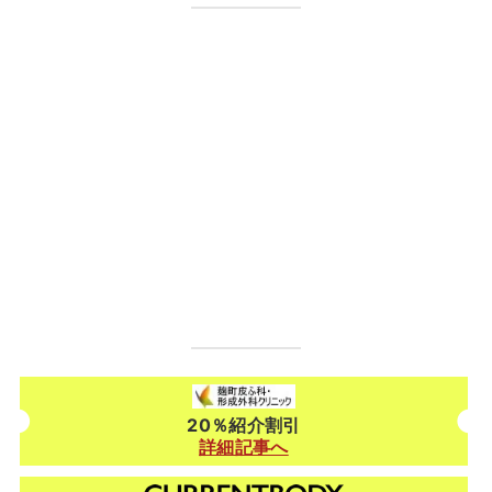
20％紹介割引
詳細記事へ