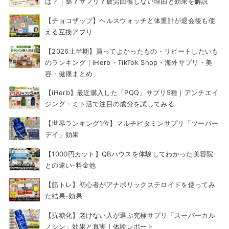
は？｜薬？サプリ？疲労回復しない理由と効果を解説
【チョコザップ】ヘルスウォッチと体重計が退会後も使
える互換アプリ
【2026上半期】買ってよかったもの・リピートしたいも
のランキング｜iHerb・TikTok Shop・海外サプリ・美
容・健康まとめ
【iHerb】最近購入した「PQQ」サプリ5種｜アンチエイ
ジング・ミト活で注目の成分を試してみる
【世界ランキング1位】マルチビタミンサプリ「ツーパー
デイ」効果
【1000円カット】QBハウスを体験してわかった美容院
との違い-料金他
【筋トレ】初心者がアナボリックステロイドを使ってみ
た結果-効果
【抗糖化】老けない人が選ぶ究極サプリ「スーパーカル
ノシン」効果と真実｜体験レポート