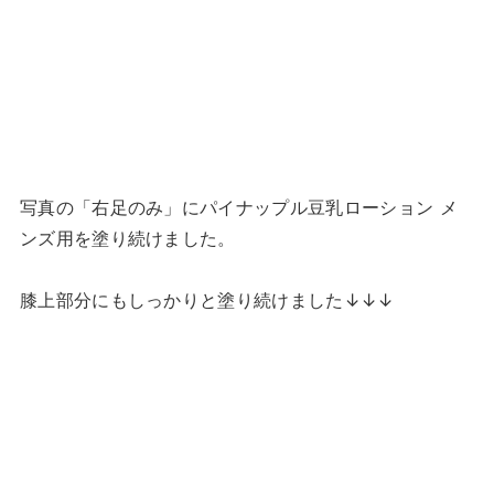
写真の「右足のみ」にパイナップル豆乳ローション メ
ンズ用を塗り続けました。
膝上部分にもしっかりと塗り続けました↓↓↓