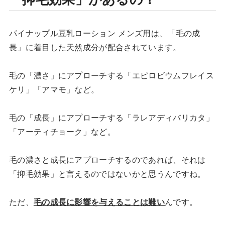
パイナップル豆乳ローション メンズ用は、「毛の成
長」に着目した天然成分が配合されています。
毛の「濃さ」にアプローチする「エピロビウムフレイス
ケリ」「アマモ」など。
毛の「成長」にアプローチする「ラレアディバリカタ」
「アーティチョーク」など。
毛の濃さと成長にアプローチするのであれば、それは
「抑毛効果」と言えるのではないかと思うんですね。
ただ、
毛の成長に影響を与えることは難い
んです。