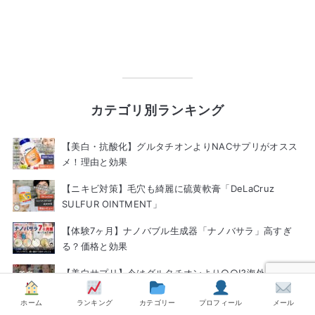
カテゴリ別ランキング
【美白・抗酸化】グルタチオンよりNACサプリがオスス
メ！理由と効果
【ニキビ対策】毛穴も綺麗に硫黄軟膏「DeLaCruz
SULFUR OINTMENT」
【体験7ヶ月】ナノバブル生成器「ナノバサラ」高すぎ
る？価格と効果
【美白サプリ】今はグルタチオンより○○!?海外と日本
の違いと“効く組み合わせ”完全ガイド
ホーム
ランキング
カテゴリー
プロフィール
メール