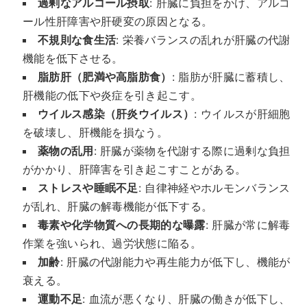
過剰なアルコール摂取
: 肝臓に負担をかけ、アルコ
ール性肝障害や肝硬変の原因となる。
不規則な食生活
: 栄養バランスの乱れが肝臓の代謝
機能を低下させる。
脂肪肝（肥満や高脂肪食）
: 脂肪が肝臓に蓄積し、
肝機能の低下や炎症を引き起こす。
ウイルス感染（肝炎ウイルス）
: ウイルスが肝細胞
を破壊し、肝機能を損なう。
薬物の乱用
: 肝臓が薬物を代謝する際に過剰な負担
がかかり、肝障害を引き起こすことがある。
ストレスや睡眠不足
: 自律神経やホルモンバランス
が乱れ、肝臓の解毒機能が低下する。
毒素や化学物質への長期的な曝露
: 肝臓が常に解毒
作業を強いられ、過労状態に陥る。
加齢
: 肝臓の代謝能力や再生能力が低下し、機能が
衰える。
運動不足
: 血流が悪くなり、肝臓の働きが低下し、