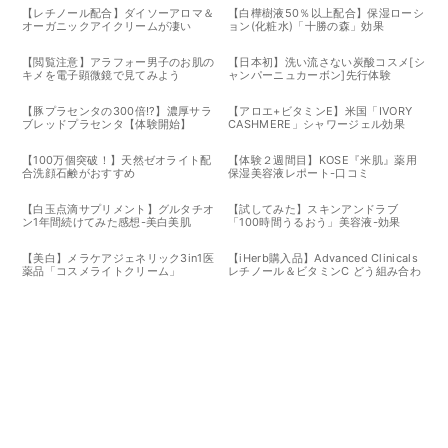
【レチノール配合】ダイソーアロマ＆
【白樺樹液50％以上配合】保湿ローシ
オーガニックアイクリームが凄い
ョン(化粧水)「十勝の森」効果
【閲覧注意】アラフォー男子のお肌の
【日本初】洗い流さない炭酸コスメ[シ
キメを電子顕微鏡で見てみよう
ャンパーニュカーボン]先行体験
【豚プラセンタの300倍!?】濃厚サラ
【アロエ+ビタミンE】米国「IVORY
ブレッドプラセンタ【体験開始】
CASHMERE」シャワージェル効果
【100万個突破！】天然ゼオライト配
【体験２週間目】KOSE『米肌』薬用
合洗顔石鹸がおすすめ
保湿美容液レポート-口コミ
【白玉点滴サプリメント】グルタチオ
【試してみた】スキンアンドラブ
ン1年間続けてみた感想-美白美肌
「100時間うるおう」美容液-効果
【美白】メラケアジェネリック3in1医
【iHerb購入品】Advanced Clinicals
薬品「コスメライトクリーム」
レチノール＆ビタミンC どう組み合わ
せる？おすすめの使い方まとめ