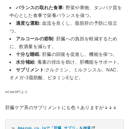
バランスの取れた食事
: 野菜や果物、タンパク質を
中心とした食事で栄養バランスを保つ。
適度な運動
: 血流を良くし、脂肪肝の予防に役立
つ。
アルコールの節制
: 肝臓への負担を軽減するため
に、飲酒量を減らす。
十分な睡眠
: 肝臓の回復を促進し、機能を保つ。
水分補給
: 毒素の排出を助け、肝機能をサポート。
サプリメント
:クルクミン、ミルクシスル、NAC、
オメガ-3脂肪酸、ビタミンEなど。
※ChatGPTより
肝臓ケア系のサプリメントにも色々ありますが↓↓↓
≫ 
Amazon.co.jpで「肝臓 サプリ」を検索