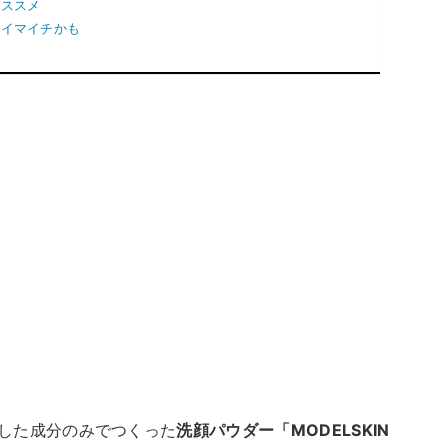
オススメ
はイマイチかも
した成分のみでつくった
洗顔パウダー「MODELSKIN