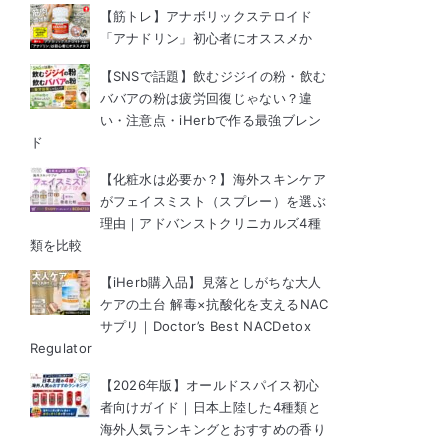
【筋トレ】アナボリックステロイド
「アナドリン」初心者にオススメか
【SNSで話題】飲むジジイの粉・飲む
ババアの粉は疲労回復じゃない？違
い・注意点・iHerbで作る最強ブレン
ド
【化粧水は必要か？】海外スキンケア
がフェイスミスト（スプレー）を選ぶ
理由｜アドバンストクリニカルズ4種
類を比較
【iHerb購入品】見落としがちな大人
ケアの土台 解毒×抗酸化を支えるNAC
サプリ｜Doctor’s Best NACDetox
Regulator
【2026年版】オールドスパイス初心
者向けガイド｜日本上陸した4種類と
海外人気ランキングとおすすめの香り