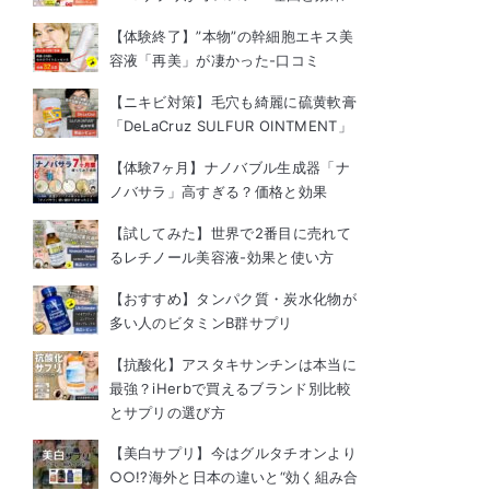
【体験終了】”本物”の幹細胞エキス美
容液「再美」が凄かった-口コミ
【ニキビ対策】毛穴も綺麗に硫黄軟膏
「DeLaCruz SULFUR OINTMENT」
【体験7ヶ月】ナノバブル生成器「ナ
ノバサラ」高すぎる？価格と効果
【試してみた】世界で2番目に売れて
るレチノール美容液-効果と使い方
【おすすめ】タンパク質・炭水化物が
多い人のビタミンB群サプリ
【抗酸化】アスタキサンチンは本当に
最強？iHerbで買えるブランド別比較
とサプリの選び方
【美白サプリ】今はグルタチオンより
○○!?海外と日本の違いと“効く組み合