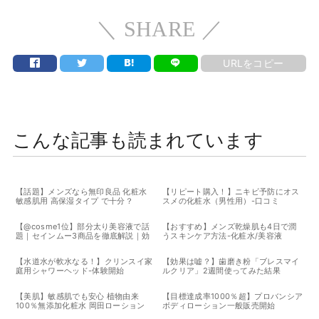
＼ SHARE ／
URLをコピー
こんな記事も読まれています
【話題】メンズなら無印良品 化粧水
【リピート購入！】ニキビ予防にオス
敏感肌用 高保湿タイプ で十分？
スメの化粧水（男性用）-口コミ
【@cosme1位】部分太り美容液で話
【おすすめ】メンズ乾燥肌も4日で潤
題｜セインムー3商品を徹底解説｜効
うスキンケア方法-化粧水/美容液
果と正しい使う順番
【水道水が軟水なる！】クリンスイ家
【効果は嘘？】歯磨き粉「ブレスマイ
庭用シャワーヘッド-体験開始
ルクリア」2週間使ってみた結果
【美肌】敏感肌でも安心 植物由来
【目標達成率1000％超】プロバンシア
100％無添加化粧水 岡田ローション
ボディローション一般販売開始