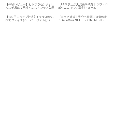
【体験レビュー】ヒトプラセンタジェ
【98％以上が天然由来成分】クワトロ
ルの効果は？男性へのスキンケア効果
ボタニコ メンズ洗顔フォーム
も徹底検証
【100円ショップ対決】おすすめ使い
【ニキビ対策】毛穴も綺麗に硫黄軟膏
捨てフェイス(ペーパー)タオルは？
「DeLaCruz SULFUR OINTMENT」