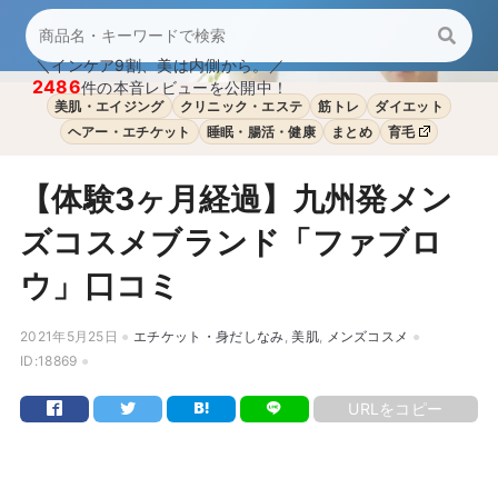
＼インケア9割、美は内側から。／
2486
件の本音レビューを公開中！
美肌・エイジング
クリニック・エステ
筋トレ
ダイエット
ヘアー・エチケット
睡眠・腸活・健康
まとめ
育毛
【体験3ヶ月経過】九州発メン
ズコスメブランド「ファブロ
ウ」口コミ
2021年5月25日
エチケット・身だしなみ
,
美肌
,
メンズコスメ
ID:18869
URLをコピー