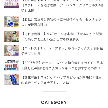
（スプレー）を選ぶ理由｜アドバンストクリニカルズ4種
類を比較
【必見】若返りと美容の両立を目指すなら「セメナック
ス」が最適な理由
【それは危険！】MCTオイルは本当に痩せるのか？間違
った摂り方と正しい活かし方を徹底解説
【ストレス】Thorne「アドレナルコーテックス」副腎疲
労サプリ効果
【2026年版】オールドスパイス初心者向けガイド｜日本
上陸した4種類と海外人気ランキングとおすすめの香り
【糖化対策】スキンケアvsサプリどっちが効果的？注目
の成分「ベンフォチアミン」とは
CATEGORY