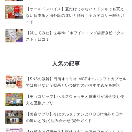
【オールドスパイス】夏だけじゃない！ドンキでも買え
ない日本版と海外版の違いと値段｜全カテゴリー解説ガ
イド
【試してみた】世界No.1ホワイトニング歯磨き粉「クレ
スト」口コミ
人気の記事
【SNSの誤解】日清オイリオ MCTオイルソフトカプセル
では痩せない？効果といつ飲むのがおすすめかを解説
【チョコザップ】ヘルスウォッチと体重計が退会後も使
える互換アプリ
【美白サプリ】今はグルタチオンより○○!?海外と日本
の違いと“効く組み合わせ”完全ガイド
【化粧水は必要か？】海外スキンケアがフェイスミスト