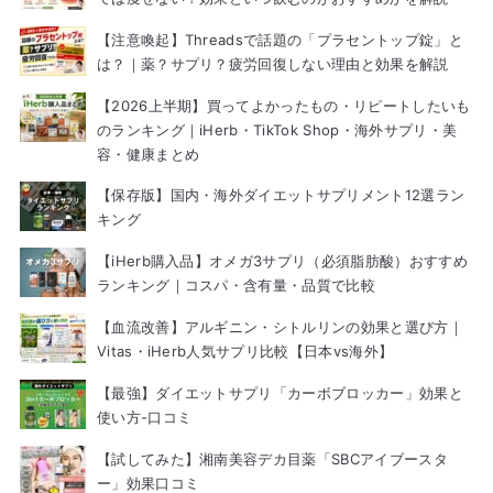
【注意喚起】Threadsで話題の「プラセントップ錠」と
は？｜薬？サプリ？疲労回復しない理由と効果を解説
【2026上半期】買ってよかったもの・リピートしたいも
のランキング｜iHerb・TikTok Shop・海外サプリ・美
容・健康まとめ
【保存版】国内・海外ダイエットサプリメント12選ラン
キング
【iHerb購入品】オメガ3サプリ（必須脂肪酸）おすすめ
ランキング｜コスパ・含有量・品質で比較
【血流改善】アルギニン・シトルリンの効果と選び方｜
Vitas・iHerb人気サプリ比較【日本vs海外】
【最強】ダイエットサプリ「カーボブロッカー」効果と
使い方-口コミ
【試してみた】湘南美容デカ目薬「SBCアイブースタ
ー」効果口コミ