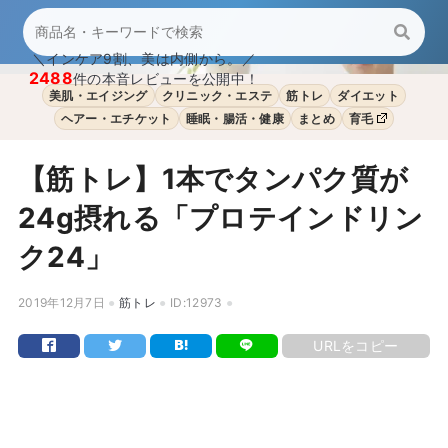
＼インケア9割、美は内側から。／
2488
件の本音レビューを公開中！
美肌・エイジング
クリニック・エステ
筋トレ
ダイエット
ヘアー・エチケット
睡眠・腸活・健康
まとめ
育毛
【筋トレ】1本でタンパク質が
24g摂れる「プロテインドリン
ク24」
2019年12月7日
筋トレ
ID:12973
URLをコピー