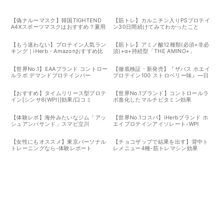
【偽ナルーマスク】韓国TIGHTEND
【筋トレ】カルニチン入りPSプロテイ
A4Xスポーツマスクはおすすめ？夏用
ン30日間続けてみてわかったこと
【もう迷わない】プロテイン人気ラン
【筋トレ】アミノ酸12種類(必須+非必
キング｜iHerb・Amazonおすすめ比
須)+α+持続型「THE AMINO+」
較｜WPI・2026年版
【世界No.1】EAAブランド コントロー
【徹底検証・新発売】『ザバス ホエイ
ルラボ デマンドプロテインバー
プロテイン100 ストロベリー味』―日
本代表プロテインの実力と魅力、そし
て注意点とは？
【おすすめ】タイムリリース型プロテ
【世界No.1ブランド】コントロールラ
イン[シンサ6(WPI)]効果/口コミ
ボ進化したマルチビタミン効果
【体験レポ】海外みたいなジム「アッ
【世界No.1コスパ】iHerbブランド ホ
シュアンパサンド」スマピ立川
エイプロテインアイソレート-WPI
【女性にもオススメ】東京パーソナル
【チョコザップで結果を出す】背中ト
トレーニングなら-体験レポート
レメニュー4種-筋トレマシン効果