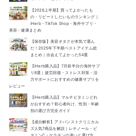
【2026上半期】買ってよかったも
の・リピートしたいものランキング｜
iHerb・TikTok Shop・海外サプリ・
美容・健康まとめ
【保存版】美容オタクが本気で選ん
だ！2025年下半期ベストアイテム総
まとめ｜出会えてよかった54選
【iHerb購入品】7月前半分の海外サプ
リ8選｜疲労回復・ストレス対策・活
力サポートにおすすめの健康サプリを
レビュー
【iHerb購入品】マルチビタミンどれ
がおすすめ？初心者向け、性別・年齢
別の選び方完全ガイド
【成分解析】アドバンストクリニカル
ズ人気7商品を解説｜レチノール・ビ
タミンC・ケラチンの違いと選び方