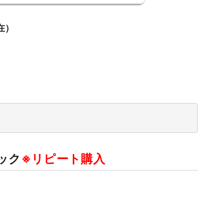
在）
ナック
※リピート購入