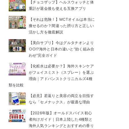
【チョコザップ】ヘルスウォッチと体
重計が退会後も使える互換アプリ
【それは危険！】MCTオイルは本当に
痩せるのか？間違った摂り方と正しい
活かし方を徹底解説
【美白サプリ】今はグルタチオンより
○○!?海外と日本の違いと“効く組み合
わせ”完全ガイド
【化粧水は必要か？】海外スキンケア
がフェイスミスト（スプレー）を選ぶ
理由｜アドバンストクリニカルズ4種
類を比較
【必見】若返りと美容の両立を目指す
なら「セメナックス」が最適な理由
【2026年版】オールドスパイス初心
者向けガイド｜日本上陸した4種類と
海外人気ランキングとおすすめの香り