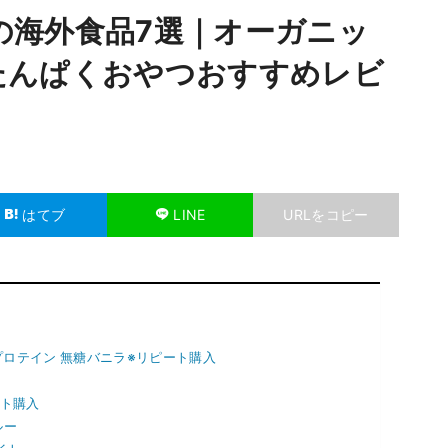
分の海外食品7選｜オーガニッ
たんぱくおやつおすすめレビ
はてブ
LINE
URLをコピー
＋プロテイン 無糖バニラ※リピート購入
ピート購入
ペルー