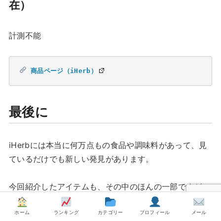
在）
計測不能
商品ページ（iHerb）
最後に
iHerbには本当に何万点もの食品や調味料があって、見
ているだけでも新しい発見があります。
今回紹介したアイテムも、その中のほんの一部ですが、
海外おやつやオーガニック食品を選ぶときの参考になれ
ば嬉しいです。
ホーム
ランキング
カテゴリー
プロフィール
メール