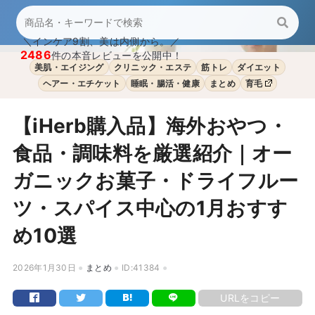
＼インケア9割、美は内側から。／
2486
件の本音レビューを公開中！
美肌・エイジング
クリニック・エステ
筋トレ
ダイエット
ヘアー・エチケット
睡眠・腸活・健康
まとめ
育毛
【iHerb購入品】海外おやつ・
食品・調味料を厳選紹介｜オー
ガニックお菓子・ドライフルー
ツ・スパイス中心の1月おすす
め10選
2026年1月30日
まとめ
ID:41384
URLをコピー