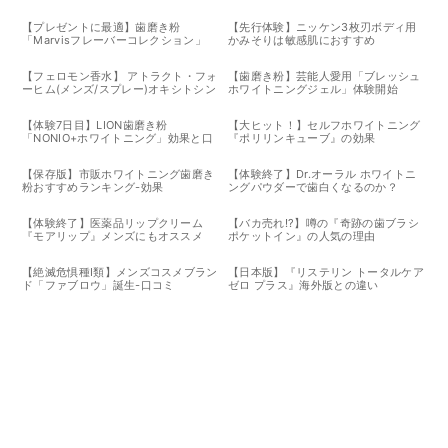
【プレゼントに最適】歯磨き粉
【先行体験】ニッケン3枚刃ボディ用
「Marvisフレーバーコレクション」
かみそりは敏感肌におすすめ
【フェロモン香水】 アトラクト・フォ
【歯磨き粉】芸能人愛用「ブレッシュ
ーヒム(メンズ/スプレー)オキシトシン
ホワイトニングジェル」体験開始
効果
【体験7日目】LION歯磨き粉
【大ヒット！】セルフホワイトニング
「NONIO+ホワイトニング」効果と口
『ポリリンキューブ』の効果
コミ
【保存版】市販ホワイトニング歯磨き
【体験終了】Dr.オーラル ホワイトニ
粉おすすめランキング-効果
ングパウダーで歯白くなるのか？
【体験終了】医薬品リップクリーム
【バカ売れ!?】噂の『奇跡の歯ブラシ
『モアリップ』メンズにもオススメ
ポケットイン』の人気の理由
【絶滅危惧種I類】メンズコスメブラン
【日本版】『リステリン トータルケア
ド「ファブロウ」誕生-口コミ
ゼロ プラス』海外版との違い