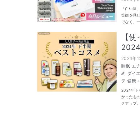
「白い歯
笑顔を見
でなく、一
【使
20
2024年
睡眠
エ
め
ダイ
テ
健康
2024年
かったも
クアップ。