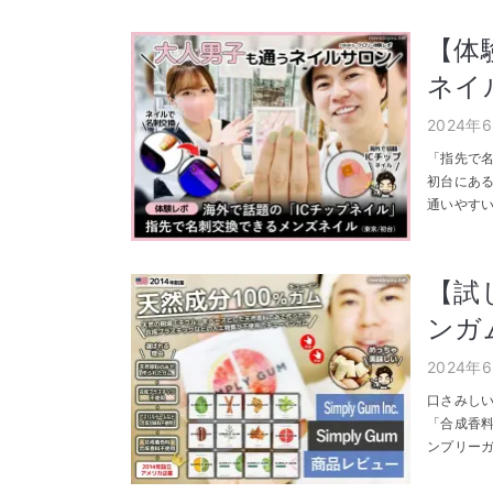
【体
ネイ
2024年
「指先で名
初台にある
通いやすい
【試
ンガム
2024年
口さみし
「合成香料
ンプリーガ