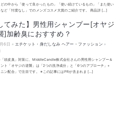
などの中から「使って良かったもの」「使い続けているもの」「また使い
など「忖度なし」でのメンズコスメ大賞のご紹介です。 商品詳 […]
してみた】男性用シャンプー[オヤジ
襲]加齢臭におすすめ？
7月6日
エチケット・身だしなみ
ヘアー・ファッション
1
「頭皮臭」対策に、MiddleCandle株式会社さんの男性用シャンプー＆
ント「オヤジの逆襲」は「2つの洗浄成分」と「6つのアプローチ」+
ニン配合」で注目です。 ※この記事にはPRが含まれま […]