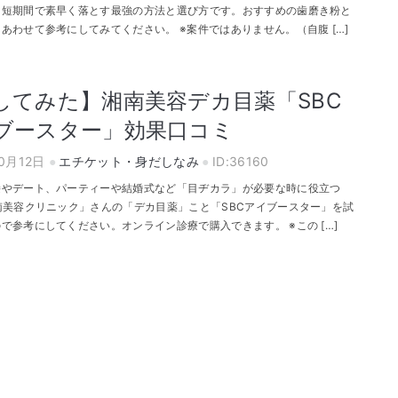
を短期間で素早く落とす最強の方法と選び方です。おすすめの歯磨き粉と
あわせて参考にしてみてください。 ※案件ではありません。（自腹 […]
してみた】湘南美容デカ目薬「SBC
ブースター」効果口コミ
10月12日
エチケット・身だしなみ
ID:36160
接やデート、パーティーや結婚式など「目ヂカラ」が必要な時に役立つ
南美容クリニック」さんの「デカ目薬」こと「SBCアイブースター」を試
で参考にしてください。オンライン診療で購入できます。 ※この […]