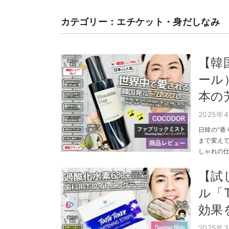
カテゴリー：エチケット・身だしなみ
【韓
ール
本の
2025年
日韓の“香
まで変えて
しゃれの仕
【試
ル「To
効果
2025年