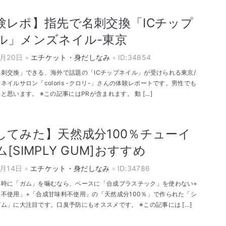
験レポ】指先で名刺交換「ICチップ
ル」メンズネイル-東京
6月20日
エチケット・身だしなみ
ID:34854
刺交換」できる、海外で話題の「ICチップネイル」が受けられる東京/
ネイルサロン「coloris -クロリ-」さんの体験レポートです。男性でも
と思います。 ※この記事にはPRが含まれます。 動 […]
してみた】天然成分100％チューイ
[SIMPLY GUM]おすすめ
6月14日
エチケット・身だしなみ
ID:34786
い時に「ガム」を噛むなら、ベースに「合成プラスチック」を使わない+
不使用」+「合成甘味料不使用」の「天然成分100％」で作られた「シ
ム」に大注目です。口臭予防にもオススメです。 ※この記事には […]