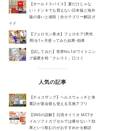
【オールドスパイス】夏だけじゃな
い！ドンキでも買えない日本版と海外
版の違いと値段｜全カテゴリー解説ガ
イド
【フェロモン香水】フェロモア(男性
用)を1ヶ月使ってみた結果-効果
【試してみた】世界No.1ホワイトニン
グ歯磨き粉「クレスト」口コミ
人気の記事
【チョコザップ】ヘルスウォッチと体
重計が退会後も使える互換アプリ
【SNSの誤解】日清オイリオ MCTオ
イルソフトカプセルでは痩せない？効
果といつ飲むのがおすすめかを解説