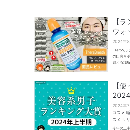
【ラ
ウォッ
2024年
iHerb
の口臭サ
買える場所
【使
20
2024年
コスメ
スメ
ク
今年の上半