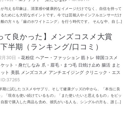
」が与える印象は、清潔感や健康的なイメージだけでなく、自信を持って
せるためにも大切なポイントです。今では芸能人やインフルエンサーだけ
般の方々も「歯のホワイトニング」を行う時代です。 そんな中、自 […]
って良かった】メンズコスメ大賞
24下半期（ランキング/口コミ）
12月30日
花粉症
ヘアー・ファッション
筋トレ
韓国コスメ
チケット・身だしなみ
爪・眉毛・まつ毛
日焼け止め
腸活
まと
エット
美肌
メンズコスメ
アンチエイジング
クリニック・エス
ID:37265
下半期に試したコスメやサプリ、そして健康グッズの中から、「本当に良
の」「現在も使い続けているもの」「また使いたいと思えるもの」をピッ
自股で購入した商品も含め、彼氏がいる人も、シングルの方も、誰 […]