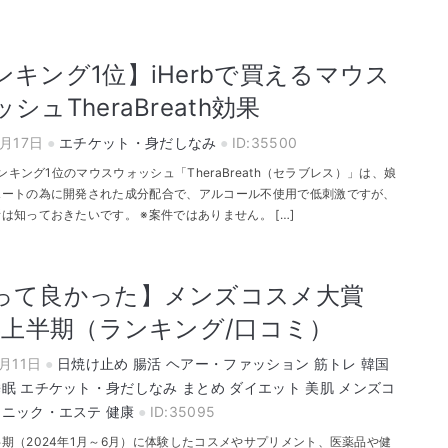
ンキング1位】iHerbで買えるマウス
シュTheraBreath効果
8月17日
エチケット・身だしなみ
ID:35500
でランキング1位のマウスウォッシュ「TheraBreath（セラブレス）」は、娘
ポートの為に開発された成分配合で、アルコール不使用で低刺激ですが、
は知っておきたいです。 ※案件ではありません。 […]
って良かった】メンズコスメ大賞
24上半期（ランキング/口コミ）
7月11日
日焼け止め
腸活
ヘアー・ファッション
筋トレ
韓国
睡眠
エチケット・身だしなみ
まとめ
ダイエット
美肌
メンズコ
リニック・エステ
健康
ID:35095
期（2024年1月～6月）に体験したコスメやサプリメント、医薬品や健