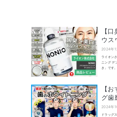
【口
ウス
2024年
ライオンさ
ニング 
き」です。
【お
グ歯
2024年
ドラッグ