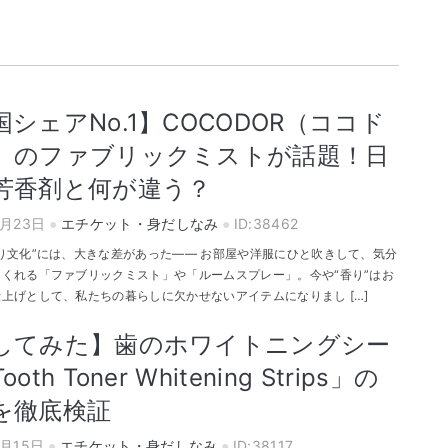
国シェアNo.1】COCODOR（ココド
）のファブリックミストが話題！日
芳香剤と何が違う？
4月23日
エチケット・身だしなみ
ID:38462
り文化”には、大きな差があった—— お部屋や洋服にひと吹きして、気分
くれる「ファブリックミスト」や「ルームスプレー」。今や“香り”はお
上げとして、私たちの暮らしに欠かせないアイテムになりまし […]
してみた】歯のホワイトニングシー
oth Toner Whitening Strips」の
を徹底検証
3月15日
エチケット・身だしなみ
ID:38117