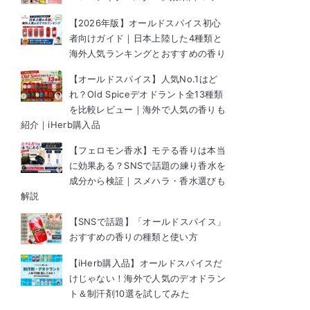
【2026年版】オールドスパイス初心
者向けガイド｜日本上陸した4種類と
海外人気ランキングとおすすめの香り
【オールドスパイス】人気No.1はど
れ？Old Spiceデオドラント全13種類
を比較レビュー｜海外で人気の香りも
紹介｜iHerb購入品
【フェロモン香水】モテる香りは本当
に効果ある？SNSで話題の練り香水を
成分から検証｜スメハラ・香水選びも
解説
【SNSで話題】「オールドスパイス」
おすすめの香りの種類と使い方
【iHerb購入品】オールドスパイスだ
けじゃない！海外で人気のデオドラン
ト＆制汗剤10選を試してみた