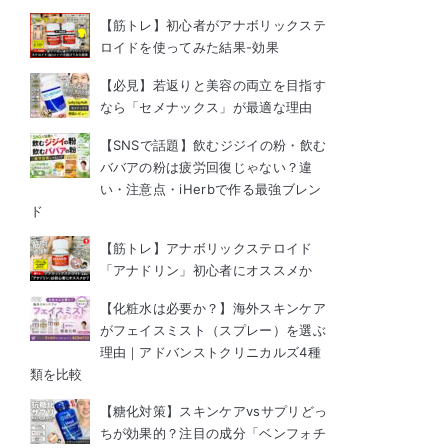
【筋トレ】初心者がアナボリックステ
ロイドを使ってみた結果-効果
【必見】若返りと美容の両立を目指す
なら「セメナックス」が最適な理由
【SNSで話題】飲むジジイの粉・飲む
ババアの粉は疲労回復じゃない？違
い・注意点・iHerbで作る最強ブレン
ド
【筋トレ】アナボリックステロイド
「アナドリン」初心者にオススメか
【化粧水は必要か？】海外スキンケア
がフェイスミスト（スプレー）を選ぶ
理由｜アドバンストクリニカルズ4種
類を比較
【糖化対策】スキンケアvsサプリどっ
ちが効果的？注目の成分「ベンフォチ