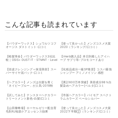
こんな記事も読まれています
【パウダーワックス】シュワルツコフ
【使って良かった】メンズコスメ大賞
オージス ダストイット-口コミ
2020（ランキング/口コミ）
【軽髪革命】パウダーワックス3社比
【iHerb購入品】本日到着したアイハ
較｜OSIS+ DUST IT・STMNT・Level
ーブ サプリ等-プロモコードあり
3を徹底レビュー【iHerb購入品】
【頭皮クレンジング＋保湿美容】スー
【化粧品成分一級SP推奨】コスパ最強
パーサイヤ泥パック-口コミ
シャンプー アミノメイソン 感想
【ヘアカラー】メンズは白髪を青く
【累計600万本突破】美容成分98％白
「ネイビーブルー」が人気-2019秋
髪染めヘアカラー[ベルタ]口コミ
【試してみた】テンスターヘナカラー
【市販ヘアカラー】パイモア スペクト
トリートメント新色-白髪/口コミ
ラムカラーズ ペールシルバー
【山田養蜂場】ローヤルゼリー配合育
【使って良かった】メンズコスメ大賞
毛剤RJ地肌ケアエッセンス効果
2022下半期②（ランキング/口コミ）