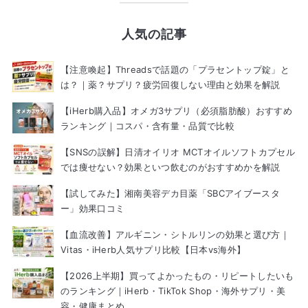
人気の記事
【注意喚起】Threadsで話題の「プラセントップ錠」と
は？｜薬？サプリ？疲労回復しない理由と効果を解説
【iHerb購入品】オメガ3サプリ（必須脂肪酸）おすすめ
ランキング｜コスパ・含有量・品質で比較
【SNSの誤解】日清オイリオ MCTオイルソフトカプセル
では痩せない？効果といつ飲むのがおすすめかを解説
【試してみた】湘南美容デカ目薬「SBCアイブースタ
ー」効果口コミ
【血流改善】アルギニン・シトルリンの効果と選び方｜
Vitas・iHerb人気サプリ比較【日本vs海外】
【2026上半期】買ってよかったもの・リピートしたいも
のランキング｜iHerb・TikTok Shop・海外サプリ・美
容・健康まとめ