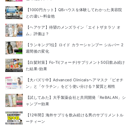
【1000円カット】QBハウスを体験してわかった美容院
との違い-料金他
【ヘアケア】待望のメンズライン「エイトザタラソ オ
ム」評価は？
【ランキング1位】ロイド カラーシャンプー シルバー 2
週間後の変化
【白髪対策】Fo-Ti(フォーチ)サプリメント50日飲み続け
た結果-効果
【大バズリ中】Advanced Clinicalsヘアマスク「ビオチ
ン」と「ケラチン」をどう使い分ける？髪質と相性
【試してみた】大手製薬会社と共同開発「ReBALAN」シ
ャンプー効果
【12年間】海外サプリを飲み続ける男のサプリメントル
ーティーン